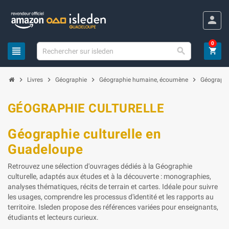
Panneau de gestion des cookies
person
0
view_headline

shopping_cart
chevron_right
chevron_right
chevron_right
chevron_right
Livres
Géographie
Géographie humaine, écoumène
Géographie
GÉOGRAPHIE CULTURELLE
Géographie culturelle en
Guadeloupe
Retrouvez une sélection d'ouvrages dédiés à la Géographie
culturelle, adaptés aux études et à la découverte : monographies,
analyses thématiques, récits de terrain et cartes. Idéale pour suivre
les usages, comprendre les processus d'identité et les rapports au
territoire. Isleden propose des références variées pour enseignants,
étudiants et lecteurs curieux.