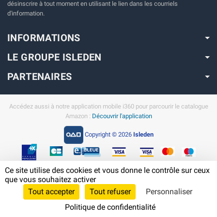
désinscrire à tout moment en utilisant le lien dans les courriels
d'information.
INFORMATIONS
LE GROUPE ISLEDEN
PARTENAIRES
Accédez aussi à notre application mobile i360 pour parcourir le catalogue
Amazon :
Découvrir l'application
Copyright © 2026
Isleden
Ce site utilise des cookies et vous donne le contrôle sur ceux
En savoir plus sur Amazon en Guadeloupe
que vous souhaitez activer
Tout accepter
Tout refuser
Personnaliser
Politique de confidentialité
Cliquez-ici pour modifier vos préférences en matière de cookies