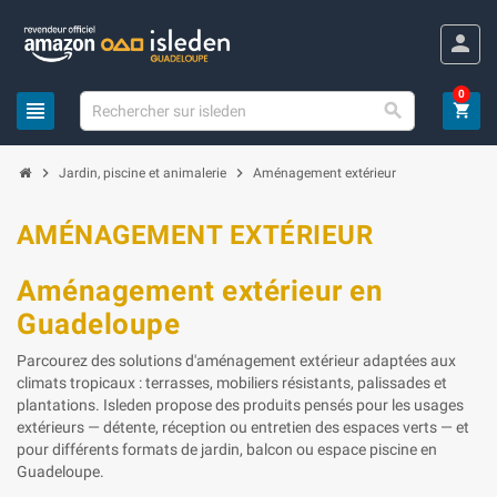
Panneau de gestion des cookies
person
0
view_headline

shopping_cart
chevron_right
chevron_right
Jardin, piscine et animalerie
Aménagement extérieur
AMÉNAGEMENT EXTÉRIEUR
Aménagement extérieur en
Guadeloupe
Parcourez des solutions d'aménagement extérieur adaptées aux
climats tropicaux : terrasses, mobiliers résistants, palissades et
plantations. Isleden propose des produits pensés pour les usages
extérieurs — détente, réception ou entretien des espaces verts — et
pour différents formats de jardin, balcon ou espace piscine en
Guadeloupe.