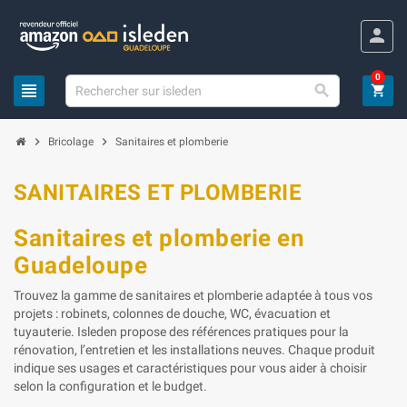
Panneau de gestion des cookies
person
0
view_headline

shopping_cart
chevron_right
chevron_right
Bricolage
Sanitaires et plomberie
SANITAIRES ET PLOMBERIE
Sanitaires et plomberie en
Guadeloupe
Trouvez la gamme de sanitaires et plomberie adaptée à tous vos
projets : robinets, colonnes de douche, WC, évacuation et
tuyauterie. Isleden propose des références pratiques pour la
rénovation, l’entretien et les installations neuves. Chaque produit
indique ses usages et caractéristiques pour vous aider à choisir
selon la configuration et le budget.