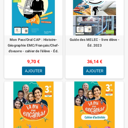
Mon Pass'Oral CAP : Histoire-
Guide des MELEC - livre élève -
Géographie EMC/Français/Chef-
Éd. 2023
d'oeuvre - cahier de l'élève - Éd.
2023
9,70 €
36,14 €
AJOUTER
AJOUTER