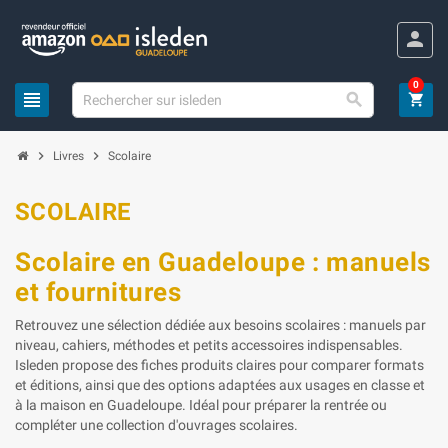
Panneau de gestion des cookies
person
0
view_headline

shopping_cart
chevron_right
chevron_right
Livres
Scolaire
SCOLAIRE
Scolaire en Guadeloupe : manuels
et fournitures
Retrouvez une sélection dédiée aux besoins scolaires : manuels par
niveau, cahiers, méthodes et petits accessoires indispensables.
Isleden propose des fiches produits claires pour comparer formats
et éditions, ainsi que des options adaptées aux usages en classe et
à la maison en Guadeloupe. Idéal pour préparer la rentrée ou
compléter une collection d'ouvrages scolaires.