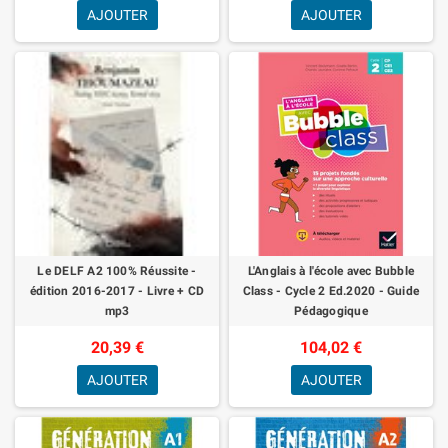
AJOUTER
AJOUTER
Le DELF A2 100% Réussite -
L'Anglais à l'école avec Bubble
édition 2016-2017 - Livre + CD
Class - Cycle 2 Ed.2020 - Guide
mp3
Pédagogique
20,39 €
104,02 €
AJOUTER
AJOUTER