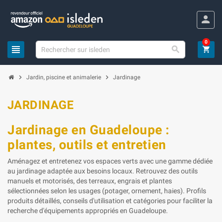
Panneau de gestion des cookies
person
0
view_headline

shopping_cart
chevron_right
chevron_right
Jardin, piscine et animalerie
Jardinage
JARDINAGE
Jardinage en Guadeloupe :
plantes, outils et entretien
Aménagez et entretenez vos espaces verts avec une gamme dédiée
au jardinage adaptée aux besoins locaux. Retrouvez des outils
manuels et motorisés, des terreaux, engrais et plantes
sélectionnées selon les usages (potager, ornement, haies). Profils
produits détaillés, conseils d'utilisation et catégories pour faciliter la
recherche d'équipements appropriés en Guadeloupe.