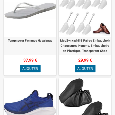
Tongs pour Femmes Havaianas
MeoZynxadril 5 Paires Embauchoir
Chaussures Homme, Embauchoirs
en Plastique, Transparent Shoe
Stretcher, Embauchoirs à
37,99 €
29,99 €
Chaussure
AJOUTER
AJOUTER