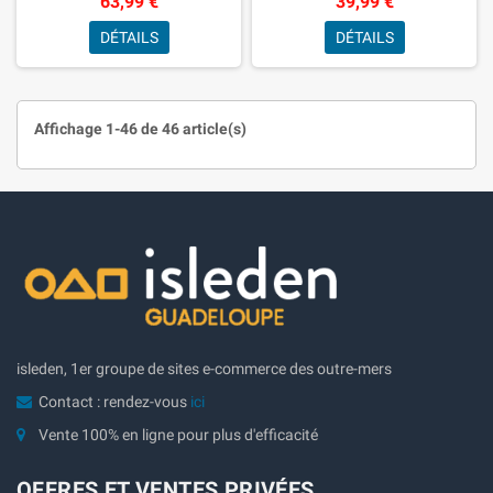
63,99 €
39,99 €
en Soir
DÉTAILS
DÉTAILS
Affichage 1-46 de 46 article(s)
isleden, 1er groupe de sites e-commerce des outre-mers
Contact : rendez-vous
ici
Vente 100% en ligne pour plus d'efficacité
OFFRES ET VENTES PRIVÉES