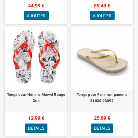
Chaussures de Sport Femme avec
44,99 €
89,49 €
Coussi
AJOUTER
AJOUTER
Tongs pour Homme Marvel Rouge
Tongs pour Femmes Ipanema
Gris
81030 23097
12,99 €
25,99 €
DÉTAILS
DÉTAILS