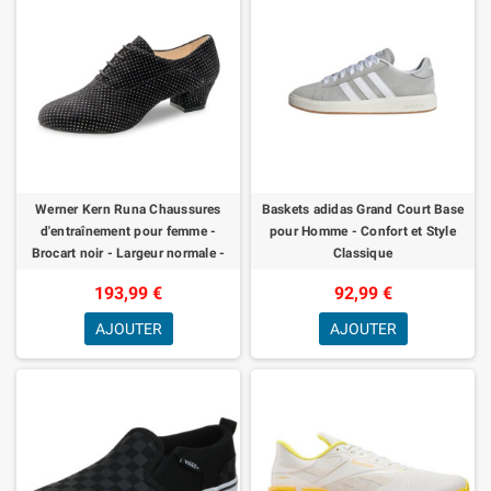
Werner Kern Runa Chaussures
Baskets adidas Grand Court Base
d'entraînement pour femme -
pour Homme - Confort et Style
Brocart noir - Largeur normale -
Classique
Talon bloc de 3,5 cm - Semelle en
193,99 €
92,99 €
daim
AJOUTER
AJOUTER