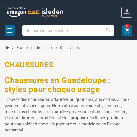
Panneau de gestion des cookies
person
0
view_headline

shopping_cart
chevron_right
chevron_right
Beaute - mode - bijoux
Chaussures
CHAUSSURES
Chaussures en Guadeloupe :
styles pour chaque usage
Trouvez des chaussures adaptées au quotidien, aux sorties ou aux
événements spécifiques. Notre offre couvre baskets, sandales,
mocassins et chaussures habillées, avec indications sur la coupe,
les matériaux et l’entretien. Isleden propose des fiches produits
pour vous aider à choisir la pointure et le modèle selon l’usage
recherché.