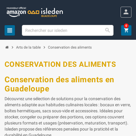
Panneau de gestion des cookies
person
0
view_headline

shopping_cart
chevron_right
chevron_right
Arts de la table
Conservation des aliments
CONSERVATION DES ALIMENTS
Conservation des aliments en
Guadeloupe
Découvrez une sélection de solutions pour la conservation des
aliments adaptée aux habitudes culinaires locales : bocaux en verre,
boîtes hermétiques, sacs sous-vide et accessoires. Idéales pour
stocker, congeler ou préparer des portions, ces options couvrent
plusieurs formats et usages (préservation, maturation, transport).
Isleden propose des références pensées pour la praticité et la
durabilité en Guadeloupe.