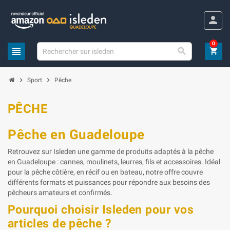
Panneau de gestion des cookies
person
0
view_headline

shopping_cart
chevron_right
chevron_right
Sport
Pêche
PÊCHE
Pêche en Guadeloupe
Retrouvez sur Isleden une gamme de produits adaptés à la pêche
en Guadeloupe : cannes, moulinets, leurres, fils et accessoires. Idéal
pour la pêche côtière, en récif ou en bateau, notre offre couvre
différents formats et puissances pour répondre aux besoins des
pêcheurs amateurs et confirmés.
Pourquoi choisir Isleden pour vos
articles de pêche ?