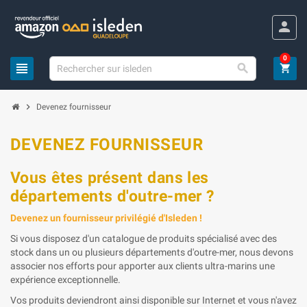
Panneau de gestion des cookies
person
0
view_headline

shopping_cart
chevron_right
Devenez fournisseur
DEVENEZ FOURNISSEUR
Vous êtes présent dans les
départements d'outre-mer ?
Devenez un fournisseur privilégié d'Isleden !
Si vous disposez d'un catalogue de produits spécialisé avec des
stock dans un ou plusieurs départements d'outre-mer, nous devons
associer nos efforts pour apporter aux clients ultra-marins une
expérience exceptionnelle.
Vos produits deviendront ainsi disponible sur Internet et vous n'avez