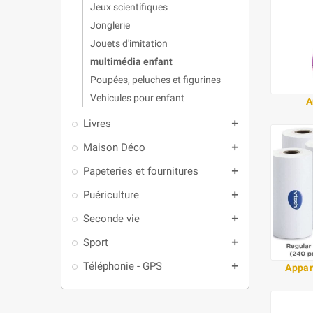
Jeux scientifiques
Jonglerie
Jouets d'imitation
multimédia enfant
Poupées, peluches et figurines
Vehicules pour enfant
A
Livres
add
Maison Déco
add
Papeteries et fournitures
add
Puériculture
add
Seconde vie
add
Sport
add
Téléphonie - GPS
add
Appar