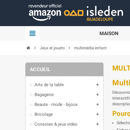
Panneau de gestion des cookies
view_headline
MAISON
chevron_right
Jeux et jouets
chevron_right
multimédia enfant
MULT
ACCUEIL
Mult
Arts de la table
add
Découvrez
Bagagerie
add
interactif
descriptio
Beaute - mode - bijoux
add
Pourq
Bricolage
add
Sélecti
Consoles & jeux vidéo
add
Fiches 