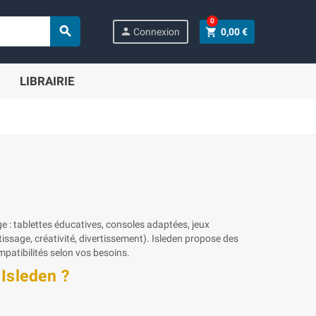
0

person
shopping_cart
Connexion
0,00 €
LIBRAIRIE
e : tablettes éducatives, consoles adaptées, jeux
issage, créativité, divertissement). Isleden propose des
mpatibilités selon vos besoins.
Isleden ?