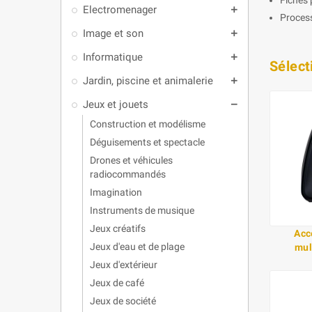
Electromenager
add
Process
Image et son
add
Informatique
add
Sélect
Jardin, piscine et animalerie
add
Jeux et jouets
remove
Construction et modélisme
Déguisements et spectacle
Drones et véhicules
radiocommandés
Imagination
Instruments de musique
Jeux créatifs
Acc
Jeux d'eau et de plage
mul
Jeux d'extérieur
Jeux de café
Jeux de société