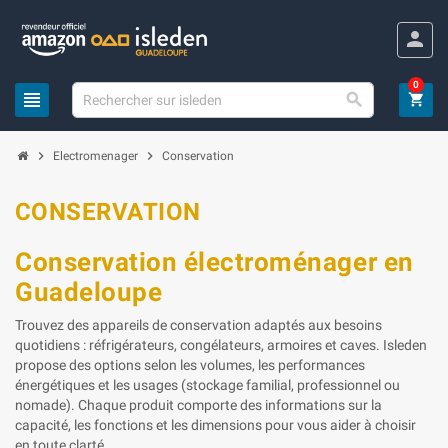
Panneau de gestion des cookies
person
0
view_headline

shopping_cart
chevron_right
chevron_right
Electromenager
Conservation
CONSERVATION
Conservation électroménager en
Guadeloupe
Trouvez des appareils de conservation adaptés aux besoins
quotidiens : réfrigérateurs, congélateurs, armoires et caves. Isleden
propose des options selon les volumes, les performances
énergétiques et les usages (stockage familial, professionnel ou
nomade). Chaque produit comporte des informations sur la
capacité, les fonctions et les dimensions pour vous aider à choisir
en toute clarté.