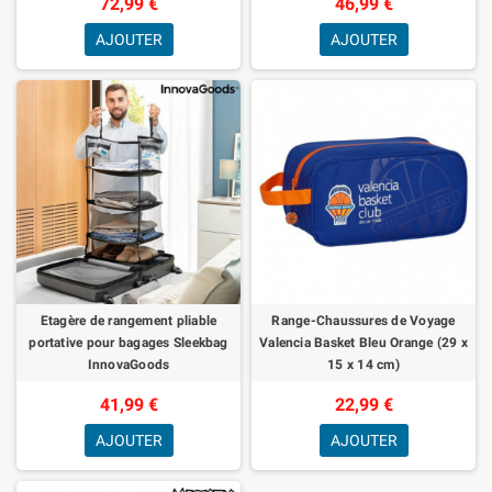
72,99 €
46,99 €
AJOUTER
AJOUTER
Etagère de rangement pliable
Range-Chaussures de Voyage
portative pour bagages Sleekbag
Valencia Basket Bleu Orange (29 x
InnovaGoods
15 x 14 cm)
41,99 €
22,99 €
AJOUTER
AJOUTER