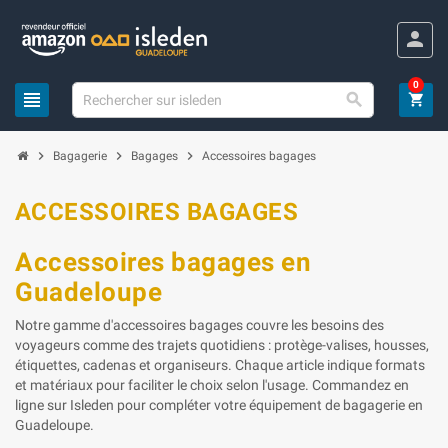
Panneau de gestion des cookies
person
0
view_headline

shopping_cart
chevron_right
chevron_right
chevron_right
Bagagerie
Bagages
Accessoires bagages
ACCESSOIRES BAGAGES
Accessoires bagages en
Guadeloupe
Notre gamme d'accessoires bagages couvre les besoins des
voyageurs comme des trajets quotidiens : protège-valises, housses,
étiquettes, cadenas et organiseurs. Chaque article indique formats
et matériaux pour faciliter le choix selon l'usage. Commandez en
ligne sur Isleden pour compléter votre équipement de bagagerie en
Guadeloupe.