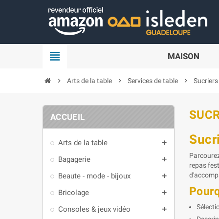
Panneau de gestion des cookies
view_headline
MAISON
chevron_right
Arts de la table
chevron_right
Services de table
chevron_right
Sucriers
SUCR
ACCUEIL
Sucr
Arts de la table
add
Parcourez
Bagagerie
add
repas fest
d'accompa
Beaute - mode - bijoux
add
Pourq
Bricolage
add
Sélecti
Consoles & jeux vidéo
add
Descrip