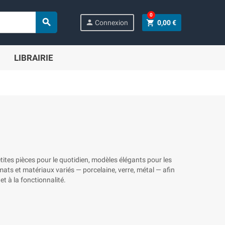
0

person
shopping_cart
Connexion
0,00 €
LIBRAIRIE
ites pièces pour le quotidien, modèles élégants pour les
rmats et matériaux variés — porcelaine, verre, métal — afin
t à la fonctionnalité.