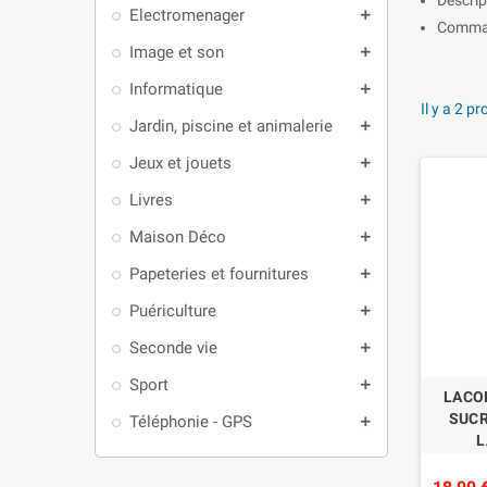
Electromenager
add
Command
Image et son
add
Informatique
add
Il y a 2 pr
Jardin, piscine et animalerie
add
Jeux et jouets
add
Livres
add
Maison Déco
add
Papeteries et fournitures
add
Puériculture
add
Seconde vie
add
Sport
add
LACO
SUC
Téléphonie - GPS
add
L