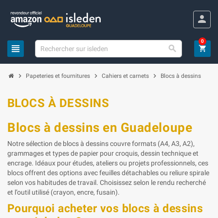
Panneau de gestion des cookies
person
0
view_headline

shopping_cart
chevron_right
chevron_right
chevron_right
Papeteries et fournitures
Cahiers et carnets
Blocs à dessins
BLOCS À DESSINS
Blocs à dessins en Guadeloupe
Notre sélection de blocs à dessins couvre formats (A4, A3, A2),
grammages et types de papier pour croquis, dessin technique et
encrage. Idéaux pour études, ateliers ou projets professionnels, ces
blocs offrent des options avec feuilles détachables ou reliure spirale
selon vos habitudes de travail. Choisissez selon le rendu recherché
et l’outil utilisé (crayon, encre, fusain).
Pourquoi acheter vos blocs à dessins