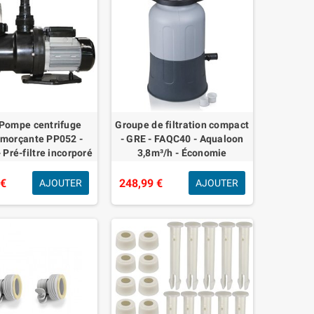
 Pompe centrifuge
Groupe de filtration compact
amorçante PP052 -
- GRE - FAQC40 - Aqualoon
 Pré-filtre incorporé
3,8m³/h - Économie
uvercle transparent
d'énergie - Idéal petits
espaces
 €
248,99 €
AJOUTER
AJOUTER