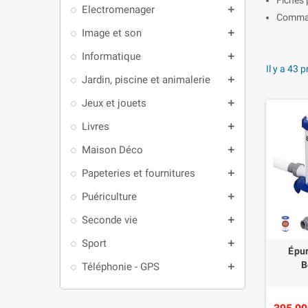
Electromenager
add
Command
Image et son
add
Informatique
add
Il y a 43 
Jardin, piscine et animalerie
add
Jeux et jouets
add
Livres
add
Maison Déco
add
Papeteries et fournitures
add
Puériculture
add
Seconde vie
add
Sport
add
Épur
B
Téléphonie - GPS
add