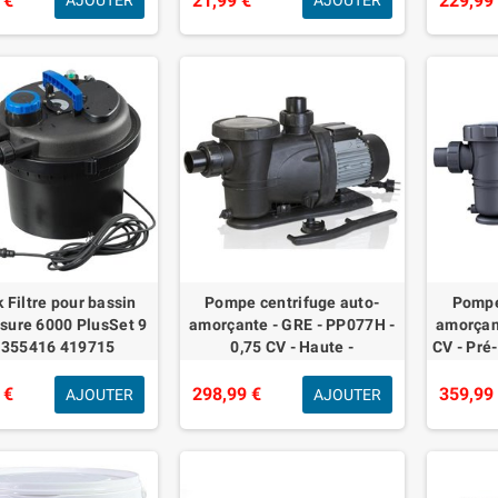
 €
21,99 €
229,99
AJOUTER
AJOUTER
 Filtre pour bassin
Pompe centrifuge auto-
Pompe
sure 6000 PlusSet 9
amorçante - GRE - PP077H -
amorçant
1355416 419715
0,75 CV - Haute -
CV - Pré-
performance - Pré-filtre
couve
incorporé avec couvercle tra
 €
298,99 €
359,99
AJOUTER
AJOUTER