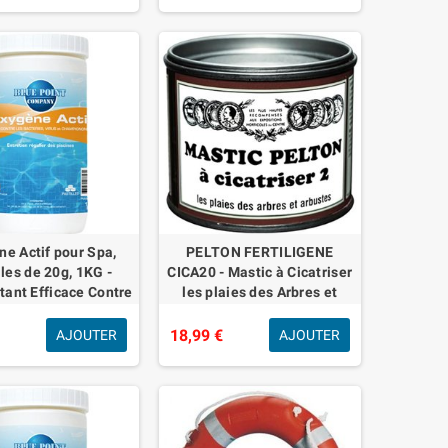
e Actif pour Spa,
PELTON FERTILIGENE
lles de 20g, 1KG -
CICA20 - Mastic à Cicatriser
tant Efficace Contre
les plaies des Arbres et
téries, Virus et
Arbustes fruitiers ou
nons – Traitement
d'ornement 195 g - Guérit et
€
18,99 €
AJOUTER
AJOUTER
de l’E
prot