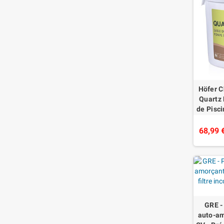
Höfer C
Quartz 
de Pisci
pour Fil
68,99 
GRE -
auto-am