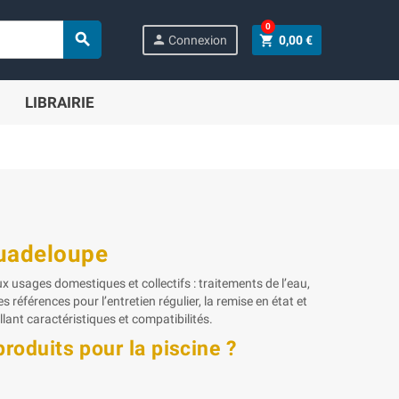
0

person
shopping_cart
Connexion
0,00 €
LIBRAIRIE
Guadeloupe
 usages domestiques et collectifs : traitements de l’eau,
références pour l’entretien régulier, la remise en état et
lant caractéristiques et compatibilités.
produits pour la piscine ?