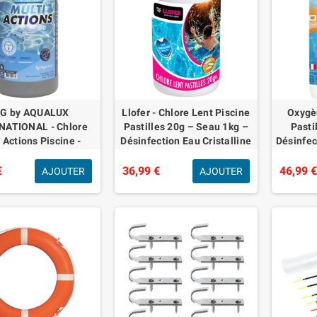
G by AQUALUX
Llofer - Chlore Lent Piscine
Oxygèn
NATIONAL - Chlore
Pastilles 20g – Seau 1kg –
Pasti
 Actions Piscine -
Désinfection Eau Cristalline
Désinfec
les 20g - Traitement
– Traitement Chloration
bac
 Durée Désinfectant
Longue Durée
Champig
€
36,99 €
46,99 
AJOUTER
AJOUTER
Multi Fonctio