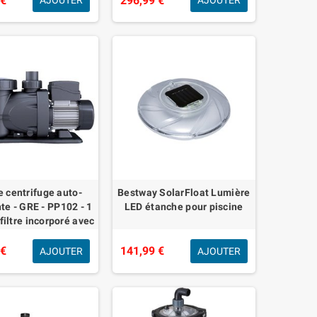
 €
296,99 €
AJOUTER
AJOUTER
 centrifuge auto-
Bestway SolarFloat Lumière
e - GRE - PP102 - 1
LED étanche pour piscine
filtre incorporé avec
rcle transparent
 €
141,99 €
AJOUTER
AJOUTER