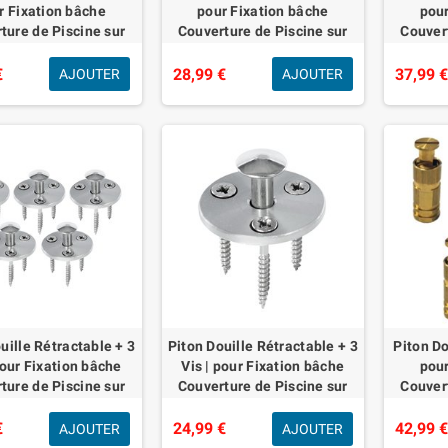
r Fixation bâche
pour Fixation bâche
pour
ture de Piscine sur
Couverture de Piscine sur
Couvert
 béton ou dallage |
Plage béton ou dallage |
Plage 
OX | Unité - POOLCO
Alu/INOX | Lot de 5 pièces -
Alu/INOX
€
28,99 €
37,99 
AJOUTER
AJOUTER
uille Rétractable + 3
Piton Douille Rétractable + 3
Piton Do
pour Fixation bâche
Vis | pour Fixation bâche
pour
ture de Piscine sur
Couverture de Piscine sur
Couvert
ois | Alu/INOX | Lot
Plage Bois | Alu/INOX | Unité
Plage 
5 pièces - POOL
- POOLCO
Alu/INOX
€
24,99 €
42,99 
AJOUTER
AJOUTER