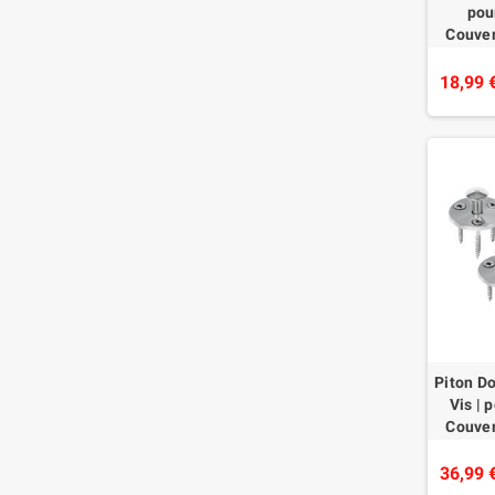
pou
Couver
Plage
Alu/IN
18,99 
Piton Do
Vis | 
Couver
Plage B
de 
36,99 