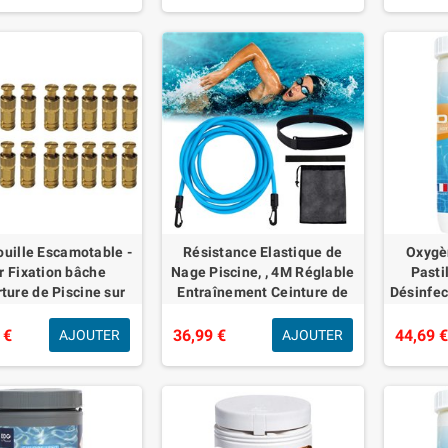
ouille Escamotable -
Résistance Elastique de
Oxygèn
r Fixation bâche
Nage Piscine, , 4M Réglable
Pasti
ture de Piscine sur
Entraînement Ceinture de
Désinfec
béton ou dallage -
Natation, Elastique Natation
bac
 - Lot de 20 pièces -
pour Adultes et Enfant
Champig
 €
36,99 €
44,69 
AJOUTER
AJOUTER