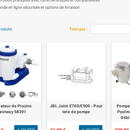
e en ligne sécurisée et options de livraison
produits.
Trier par :
ateur de Piscine
JBL Joint E700/E900 - Pour
Pompe 
estway 58391
tete de pompe
Poolma
Débi
G