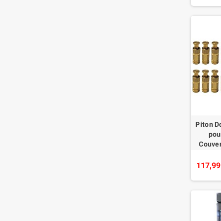
Piton D
pou
Couver
Plage 
Alu/INOX
117,99