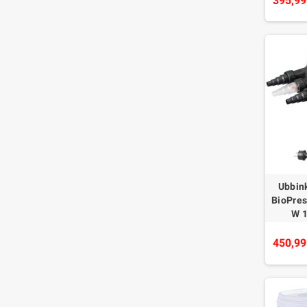
395,99
Ubbink
BioPres
W 
450,99