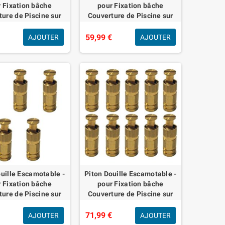
 Fixation bâche
pour Fixation bâche
ure de Piscine sur
Couverture de Piscine sur
béton ou dallage |
Plage béton ou dallage |
 | Lot de 10 pièces -
Alu/INOX | Lot de 20 pièces -
€
59,99 €
AJOUTER
AJOUTER
uille Escamotable -
Piton Douille Escamotable -
 Fixation bâche
pour Fixation bâche
ure de Piscine sur
Couverture de Piscine sur
béton ou dallage -
Plage béton ou dallage -
 - Lot de 5 pièces -
Alu/INOX - Lot de 10 pièces -
€
71,99 €
AJOUTER
AJOUTER