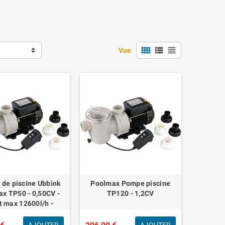
view_comfy
view_list
view_headline
Vue
de piscine Ubbink
Poolmax Pompe piscine
x TP50 - 0,50CV -
TP120 - 1,2CV
t max 12600l/h -
arantie 2 ans