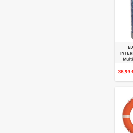
ED
INTER
Multi
Pastil
Longue
35,99 