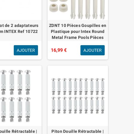
Lot de 2 adaptateurs
ZDNT 10 Pièces Goupilles en
m INTEX Ref 10722
Plastique pour Intex Round
Metal Frame Pools Pièces
de Rechange pour Joints de
Piscine pour Joints d
€
16,99 €
AJOUTER
AJOUTER
ouille Rétractable |
Piton Douille Rétractable |