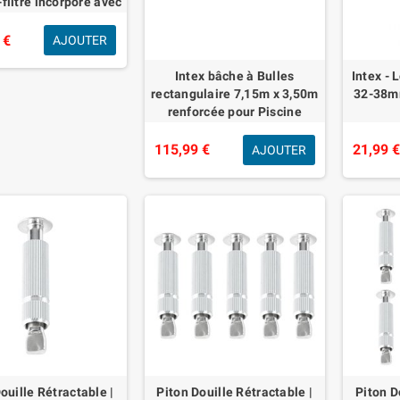
-filtre incorporé avec
ercle transparent
 €
AJOUTER
Intex bâche à Bulles
Intex - 
rectangulaire 7,15m x 3,50m
32-38m
renforcée pour Piscine
7,32m x 3,66m
115,99 €
21,99 
AJOUTER
ouille Rétractable |
Piton Douille Rétractable |
Piton D