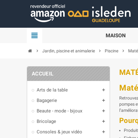
Panneau de gestion des cookies
view_headline
MAISON
chevron_right
Jardin, piscine et animalerie
chevron_right
Piscine
chevron_right
Matér
MATÉ
ACCUEIL
Maté
Arts de la table
add
Retrouvez
Bagagerie
add
pompes et 
l’améliora
Beaute - mode - bijoux
add
Pourq
Bricolage
add
Produit
Consoles & jeux vidéo
add
Fiches 