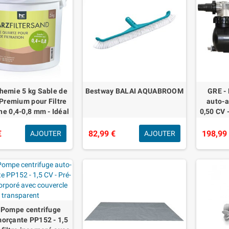
hemie 5 kg Sable de
Bestway BALAI AQUABROOM
GRE -
Premium pour Filtre
auto-
ne 0,4-0,8 mm - Idéal
0,50 CV -
tration d'eau Potable,
avec co
Fabriqué en A
€
82,99 €
198,99
AJOUTER
AJOUTER
 Pompe centrifuge
orçante PP152 - 1,5