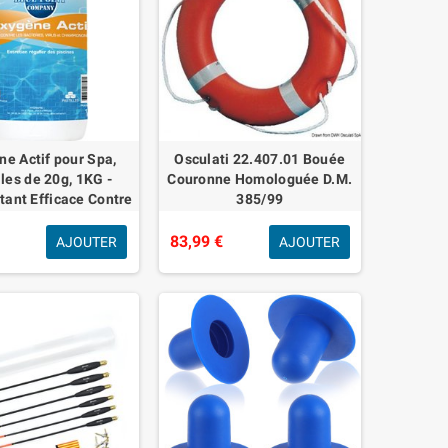
e Actif pour Spa,
Osculati 22.407.01 Bouée
lles de 20g, 1KG -
Couronne Homologuée D.M.
tant Efficace Contre
385/99
téries, Virus et
nons – Traitement
€
83,99 €
AJOUTER
AJOUTER
de l’E