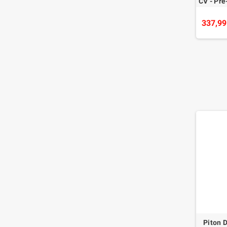
CV - Pré
couv
337,99
Piton D