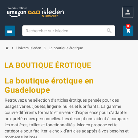
Panneau de gestion des cookies
person
0
view_headline

shopping_cart
chevron_right
chevron_right
Univers isleden
La boutique érotique
LA BOUTIQUE ÉROTIQUE
La boutique érotique en
Guadeloupe
Retrouvez une sélection d’articles érotiques pensée pour des
usages variés : jouets, lingerie, huiles et lubrifiants. La gamme
couvre différents formats et niveaux d’expérience pour s’adapter
aux préférences personnelles. Les descriptions aident à comparer
les matières, tailles et fonctionnalités. Isleden propose cette
catégorie pour faciliter le choix d’articles adaptés à vos besoins et
moments intimes.