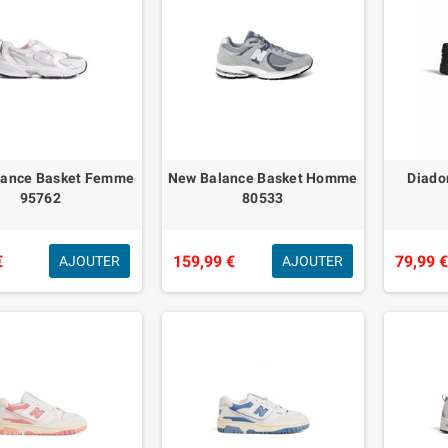
lance Basket Femme
New Balance Basket Homme
Diado
95762
80533
€
159,99 €
79,99 
AJOUTER
AJOUTER