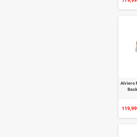
179,99
Alviero 
Bas
119,99