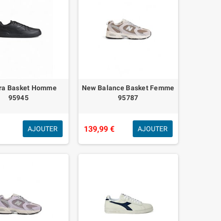
ra Basket Homme
New Balance Basket Femme
95945
95787
€
139,99 €
AJOUTER
AJOUTER