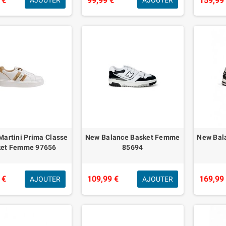
 €
99,99 €
159,99
AJOUTER
AJOUTER
Martini Prima Classe
New Balance Basket Femme
New Bal
ket Femme 97656
85694
 €
109,99 €
169,99
AJOUTER
AJOUTER