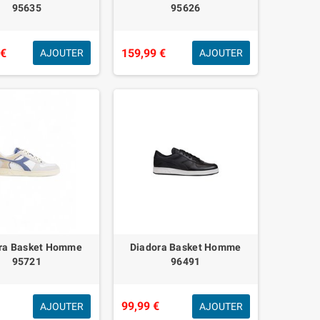
95635
95626
 €
159,99 €
AJOUTER
AJOUTER
ra Basket Homme
Diadora Basket Homme
95721
96491
€
99,99 €
AJOUTER
AJOUTER