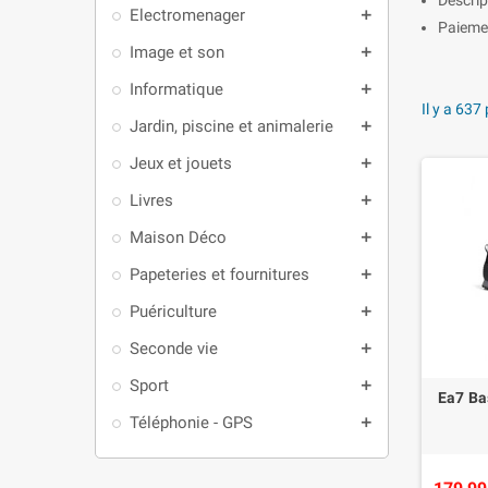
Electromenager
add
Paiemen
Image et son
add
Informatique
add
Il y a 637
Jardin, piscine et animalerie
add
Jeux et jouets
add
Livres
add
Maison Déco
add
Papeteries et fournitures
add
Puériculture
add
Seconde vie
add
Sport
add
Ea7 B
Téléphonie - GPS
add