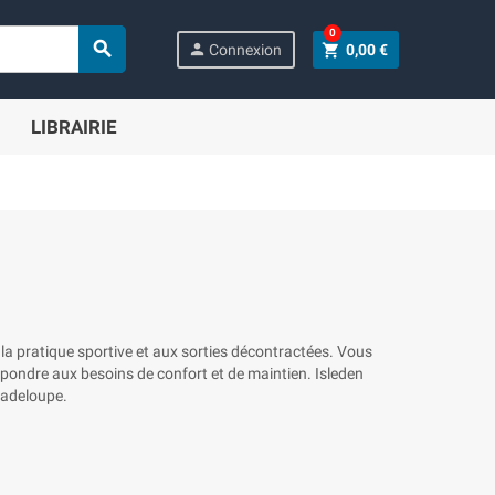
0

person
shopping_cart
Connexion
0,00 €
LIBRAIRIE
a pratique sportive et aux sorties décontractées. Vous
répondre aux besoins de confort et de maintien. Isleden
Guadeloupe.