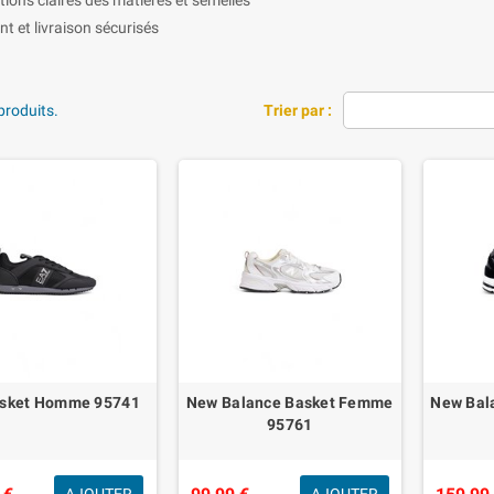
t et livraison sécurisés
 produits.
Trier par :
asket Homme 95741
New Balance Basket Femme
New Bal
95761