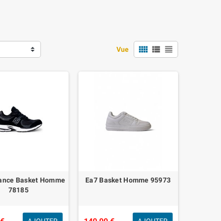
view_comfy
view_list
view_headline
Vue
ance Basket Homme
Ea7 Basket Homme 95973
78185