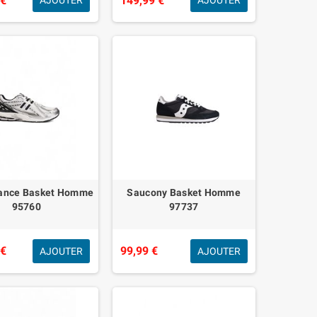
 €
149,99 €
AJOUTER
AJOUTER
ance Basket Homme
Saucony Basket Homme
95760
97737
 €
99,99 €
AJOUTER
AJOUTER