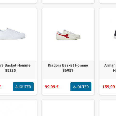
ora Basket Homme
Diadora Basket Homme
Armani
85325
86951
H
€
99,99 €
159,99
AJOUTER
AJOUTER