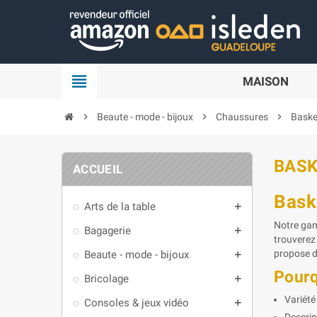
Panneau de gestion des cookies
view_headline
MAISON
chevron_right
Beaute - mode - bijoux
chevron_right
Chaussures
chevron_right
Baske
BAS
ACCUEIL
Bask
Arts de la table
add
Notre gam
Bagagerie
add
trouverez 
propose de
Beaute - mode - bijoux
add
Pourq
Bricolage
add
Variété
Consoles & jeux vidéo
add
Descrip