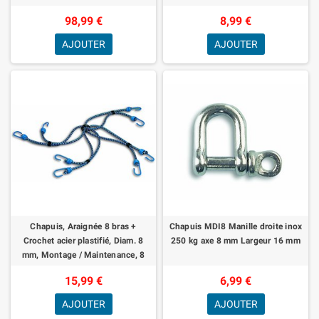
98,99 €
8,99 €
AJOUTER
AJOUTER
Chapuis, Araignée 8 bras +
Chapuis MDI8 Manille droite inox
Crochet acier plastifié, Diam. 8
250 kg axe 8 mm Largeur 16 mm
mm, Montage / Maintenance, 8
bras pour une bonne prise en main
15,99 €
6,99 €
et pl
AJOUTER
AJOUTER