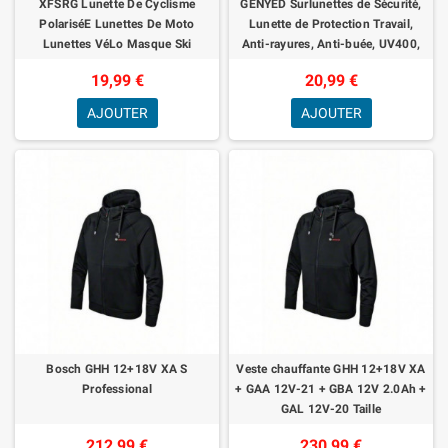
XFSRG Lunette De Cyclisme
GENYED Surlunettes de Sécurité,
PolariséE Lunettes De Moto
Lunette de Protection Travail,
Lunettes VéLo Masque Ski
Anti-rayures, Anti-buée, UV400,
Protection 100% Anti-Vent Pour
Branches Réglables,
19,99 €
20,99 €
Descente Cross & Sp
Enveloppantes
AJOUTER
AJOUTER
Bosch GHH 12+18V XA S
Veste chauffante GHH 12+18V XA
Professional
+ GAA 12V-21 + GBA 12V 2.0Ah +
GAL 12V-20 Taille
212,99 €
230,99 €