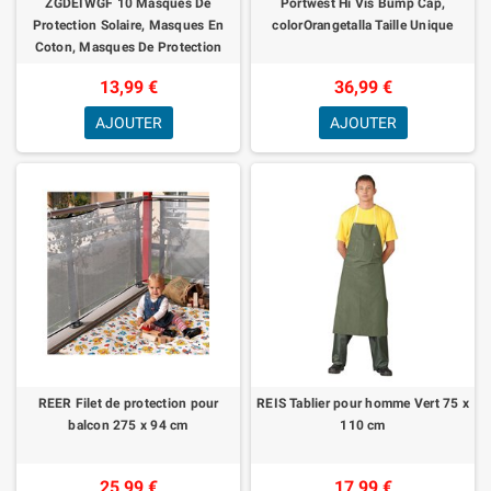
ZGDEIWGF 10 Masques De
Portwest Hi Vis Bump Cap,
Protection Solaire, Masques En
colorOrangetalla Taille Unique
Coton, Masques De Protection
Réglables, Masques Anti-
13,99 €
36,99 €
Poussière Extérieurs
AJOUTER
AJOUTER
REER Filet de protection pour
REIS Tablier pour homme Vert 75 x
balcon 275 x 94 cm
110 cm
25,99 €
17,99 €