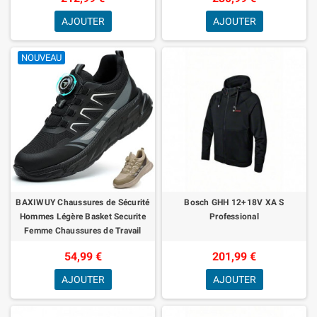
AJOUTER
AJOUTER
NOUVEAU
BAXIWUY Chaussures de Sécurité
Bosch GHH 12+18V XA S
Hommes Légère Basket Securite
Professional
Femme Chaussures de Travail
Embout en Acier Respirantes
54,99 €
201,99 €
Antidérapan
AJOUTER
AJOUTER