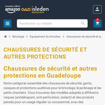
Panneau de gestion des cookies
person
0
view_headline

shopping_cart
chevron_right
chevron_right
chevron_right
Bricolage
Equipement du bricoleur
chaussures de sécurité et autr
CHAUSSURES DE SÉCURITÉ ET
AUTRES PROTECTIONS
Chaussures de sécurité et autres
protections en Guadeloupe
Notre catégorie rassemble des chaussures de sécurité, gants,
casques et protections auditives pour le bricolage, le jardinage et les
petits chantiers. Vous trouverez des modèles adaptés à différents
risques (antidérapant, anti-perforation, isolant) et des produits
pensés pour un usage régulier ou occasionnel, avec des