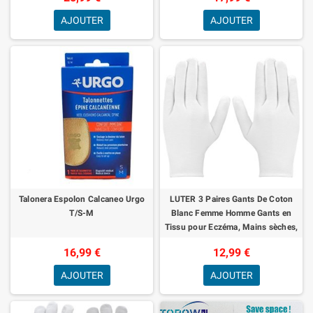
AJOUTER
AJOUTER
Talonera Espolon Calcaneo Urgo
LUTER 3 Paires Gants De Coton
T/S-M
Blanc Femme Homme Gants en
Tissu pour Eczéma, Mains sèches,
hydratation, Nettoyage des
16,99 €
12,99 €
Costumes en
AJOUTER
AJOUTER