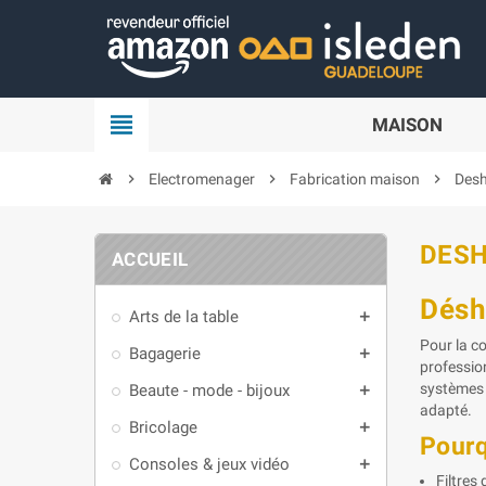
Panneau de gestion des cookies
view_headline
MAISON
chevron_right
Electromenager
chevron_right
Fabrication maison
chevron_right
Desh
DESH
ACCUEIL
Désh
Arts de la table
add
Pour la c
Bagagerie
add
professio
systèmes 
Beaute - mode - bijoux
add
adapté.
Bricolage
add
Pourq
Consoles & jeux vidéo
add
Filtres