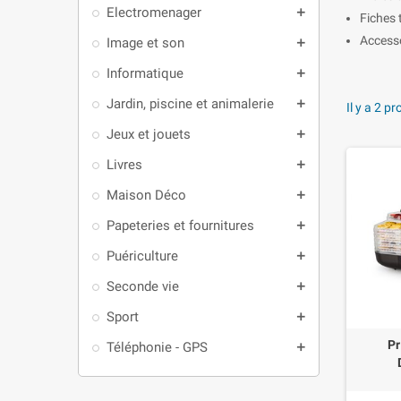
Electromenager
add
Fiches
Accesso
Image et son
add
Informatique
add
Jardin, piscine et animalerie
add
Il y a 2 pr
Jeux et jouets
add
Livres
add
Maison Déco
add
Papeteries et fournitures
add
Puériculture
add
Seconde vie
add
Sport
add
Pr
Téléphonie - GPS
add