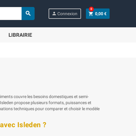
0

person
shopping_cart
Connexion
0,00 €
LIBRAIRIE
aliments couvre les besoins domestiques et semi-
 Isleden propose plusieurs formats, puissances et
mations techniques pour comparer et choisir le modèle
 avec Isleden ?