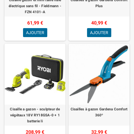
électrique sans fil - Fieldmann -
Plus
FZN 4101-A
61,99 €
40,99 €
AJOUTER
AJOUTER
Cisaille a gazon - sculpteur de
Cisailles à gazon Gardena Comfort
végétaux 18V RY18GSA-0 + 1
360º
batterie li
208,99 €
32,99 €