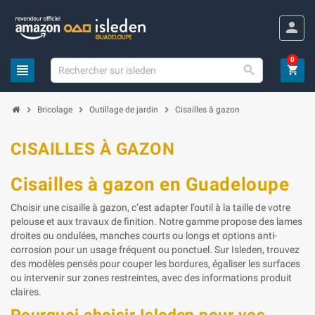
Panneau de gestion des cookies
person
0
view_headline

shopping_cart
chevron_right
chevron_right
chevron_right
Bricolage
Outillage de jardin
Cisailles à gazon
CISAILLES À GAZON
Cisailles à gazon en Guadeloupe
Choisir une cisaille à gazon, c’est adapter l’outil à la taille de votre
pelouse et aux travaux de finition. Notre gamme propose des lames
droites ou ondulées, manches courts ou longs et options anti-
corrosion pour un usage fréquent ou ponctuel. Sur Isleden, trouvez
des modèles pensés pour couper les bordures, égaliser les surfaces
ou intervenir sur zones restreintes, avec des informations produit
claires.