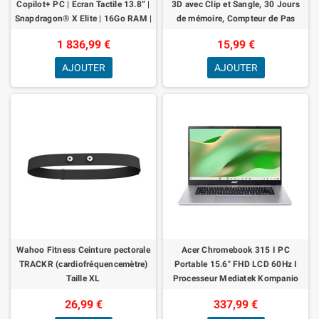
Copilot+ PC | Ecran Tactile 13.8” |
3D avec Clip et Sangle, 30 Jours
Snapdragon® X Elite | 16Go RAM |
de mémoire, Compteur de Pas
SSD 1To| Dernier Modèle, 7ème Ed
précis, Distance de Marche en
1 836,99 €
15,99 €
Miles/km,
AJOUTER
AJOUTER
Wahoo Fitness Ceinture pectorale
Acer Chromebook 315 I PC
TRACKR (cardiofréquencemètre)
Portable 15.6" FHD LCD 60Hz I
Taille XL
Processeur Mediatek Kompanio
540 I 4Go RAM I 64Go eMMC I
26,99 €
337,99 €
ChromeOS I Argen