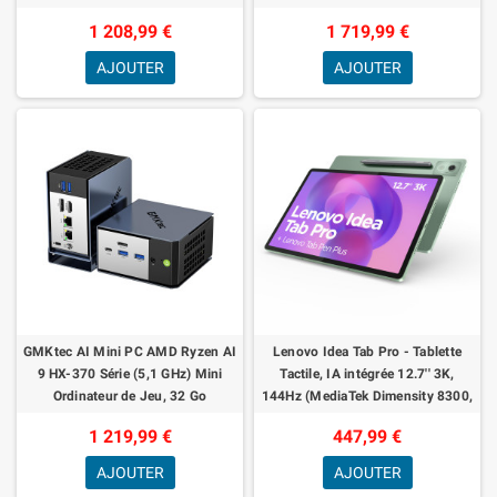
NVME SSD Mini Computer,
5600, 2To SSD, Double LAN 2,5 G,
1 208,99 €
1 719,99 €
Oculink, Dual
Mini Ordi
AJOUTER
AJOUTER
GMKtec AI Mini PC AMD Ryzen AI
Lenovo Idea Tab Pro - Tablette
9 HX-370 Série (5,1 GHz) Mini
Tactile, IA intégrée 12.7'' 3K,
Ordinateur de Jeu, 32 Go
144Hz (MediaTek Dimensity 8300,
LPDDR5X 1 to PCIe 4.0 SSD Triple
8Coeurs, RAM 8Go, UFS 4.0
1 219,99 €
447,99 €
Affichage
128Go,
AJOUTER
AJOUTER