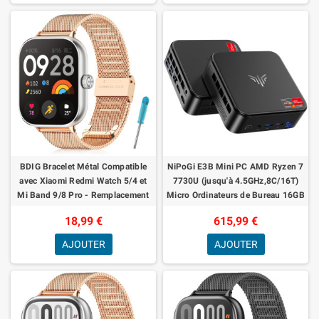
BDIG Bracelet Métal Compatible
NiPoGi E3B Mini PC AMD Ryzen 7
avec Xiaomi Redmi Watch 5/4 et
7730U (jusqu'à 4.5GHz,8C/16T)
Mi Band 9/8 Pro - Remplacement
Micro Ordinateurs de Bureau 16GB
en Acier Inoxydable
RAM 512GB SSD, WiFi 6, BT5.2,
18,99 €
615,99 €
Trip
AJOUTER
AJOUTER