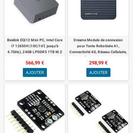
Beelink EQi12 Mini PC, Intel Core
Dreame Module de connexion
i7 12650H (10C/16T, jusqu'à
pour Tonte Robotisée A1,
4.7GHz), 24GB LPDDR5 1TB M.2
Connectivité 4G, Réseau Cellulaire,
PCIe4.0 SSD, Desktop Computer
Fiabilité Élevée, Suivi GPS, Service
566,99 €
298,99 €
Support
Gra
AJOUTER
AJOUTER