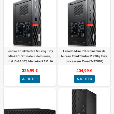
Lenovo ThinkCentre M920q Tiny
Lenovo Mini PC ordinateur de
Mini PC Ordinateur de bureau,
bureau ThinkCentre M920q Tiny,
Intel i5-8400T, Mémoire RAM 16
processeur Core i7-8700T,
Go, Disque SSD 512 Go, HDMI Win
mémoire RAM 16 Go, disque SSD
326,99 €
404,99 €
11 Pr
512 Go, HDMI
AJOUTER
AJOUTER