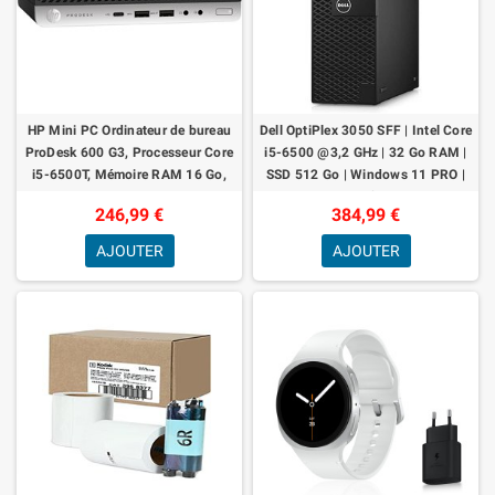
HP Mini PC Ordinateur de bureau
Dell OptiPlex 3050 SFF | Intel Core
ProDesk 600 G3, Processeur Core
i5-6500 @3,2 GHz | 32 Go RAM |
i5-6500T, Mémoire RAM 16 Go,
SSD 512 Go | Windows 11 PRO |
Disque SSD 256 Go M.2 NVMe,
HDMI WIFI Petit format grande p
246,99 €
384,99 €
Win 11
AJOUTER
AJOUTER