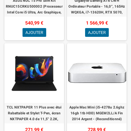
ASUS NUC 15 Pro Slim Kit
Gigabyte Gaming A16 CWH
RNUC15CRKU500002 (Processeur
Ordinateur Portable - 16,0“, 165Hz
Intel Core i5 Ultra, Arc Graphique,
WQXGA, i7-13620H, RTX 5070,
WiFi 7, Bluetooth 5.4, sans
16Go DDR5, 1To Gen4 SSD, Win
540,99 €
1 566,99 €
système d'
11Home, Gara
AJOUTER
AJOUTER
TCL NXTPAPER 11 Plus avec étui
Apple Mac Mini (i5-4278u 2.6ghz
Rabattable et Stylet T-Pen, écran
16gb 1tb HDD) MGEM2LL/A Fin
NXTPAPER 4.0 de 11,5" 2.2K,
2014 Argent - (Reconditionné)
Intelligence Artificielle intégrée,
271,99 €
728,99 €