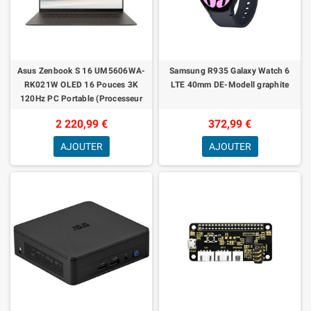
Asus Zenbook S 16 UM5606WA-
Samsung R935 Galaxy Watch 6
RK021W OLED 16 Pouces 3K
LTE 40mm DE-Modell graphite
120Hz PC Portable (Processeur
AMD Ryzen AI 9 HX 370 5.1GHz,
2 220,99 €
372,99 €
32GB LPDDR5X, 1T
AJOUTER
AJOUTER