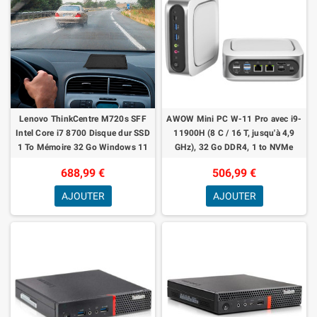
Lenovo ThinkCentre M720s SFF
AWOW Mini PC W-11 Pro avec i9-
Intel Core i7 8700 Disque dur SSD
11900H (8 C / 16 T, jusqu'à 4,9
1 To Mémoire 32 Go Windows 11
GHz), 32 Go DDR4, 1 to NVMe
Pro Ordinateur de bureau Mini PC
SSD, Mini-Ordinateur avec Wi-FI 6,
688,99 €
506,99 €
(r
BT
AJOUTER
AJOUTER