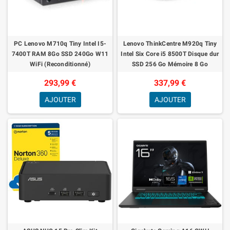
PC Lenovo M710q Tiny Intel I5-
Lenovo ThinkCentre M920q Tiny
7400T RAM 8Go SSD 240Go W11
Intel Six Core i5 8500T Disque dur
WiFi (Reconditionné)
SSD 256 Go Mémoire 8 Go
Windows 11 Pro avec WiFi et
293,99 €
337,99 €
Bluetooth O
AJOUTER
AJOUTER