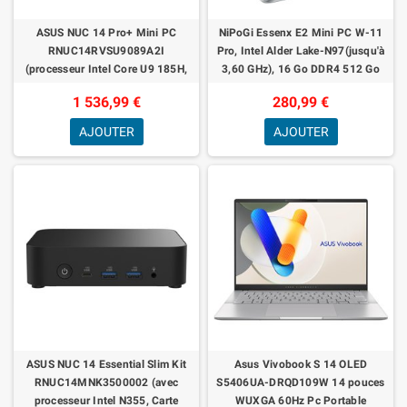
ASUS NUC 14 Pro+ Mini PC
NiPoGi Essenx E2 Mini PC W-11
RNUC14RVSU9089A2I
Pro, Ιntel Alder Lake-N97(jusqu'à
(processeur Intel Core U9 185H,
3,60 GHz), 16 Go DDR4 512 Go
Carte Graphique Intel Arc,
M.2 SSD Mini Ordinateur de
1 536,99 €
280,99 €
mémoire 1 to, 2 x 16 Go de
Bureau,
AJOUTER
AJOUTER
ASUS NUC 14 Essential Slim Kit
Asus Vivobook S 14 OLED
RNUC14MNK3500002 (avec
S5406UA-DRQD109W 14 pouces
processeur Intel N355, Carte
WUXGA 60Hz Pc Portable