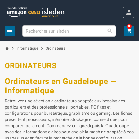
Panneau de gestion des cookies
person
0
view_headline

shopping_cart
chevron_right
chevron_right
Informatique
Ordinateurs
ORDINATEURS
Ordinateurs en Guadeloupe —
Informatique
Retrouvez une sélection d'ordinateurs adaptée aux besoins des
particuliers et des professionnels : portables, PC fixes et
configurations pour bureautique, graphisme ou gaming. Les fiches
présentent processeurs, mémoire, stockage et connectique pour
comparer facilement. Commandez en ligne depuis la Guadeloupe
avec des informations claires pour choisir la machine adaptée à vos
usages. Isleden facilite la recherche de la bonne configuration.