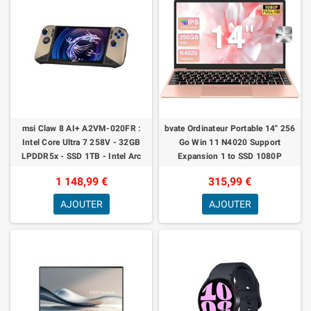
msi Claw 8 AI+ A2VM-020FR :
bvate Ordinateur Portable 14" 256
Intel Core Ultra 7 258V - 32GB
Go Win 11 N4020 Support
LPDDR5x - SSD 1TB - Intel Arc
Expansion 1 to SSD 1080P
Graphics - 8" Full HD 120Hz
2.4G+5G WiFi Mini HDMI & Souris
1 148,99 €
315,99 €
Tactile 500
sans Fil et U
AJOUTER
AJOUTER