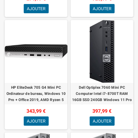
AJOUTER
AJOUTER
HP EliteDesk 705 G4 Mini PC
Dell Optiplex 7060 Mini PC
Ordinateur de bureau, Windows 10
Computer Intel i7-8700T RAM
Pro + Office 2019, AMD Ryzen 5
16GB SSD 240GB Windows 11 Pro
Pro 2400G 3,60 GHz, RAM 16 Go
Office 2021 Generaluberholt
343,99 €
397,99 €
DDR4 S
AJOUTER
AJOUTER