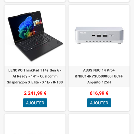
LENOVO ThinkPad T14s Gen 6 -
ASUS NUC 14 Pro+
AI Ready - 14" - Qualcomm
RNUC14RVSU500000I UCFF
Snapdragon X Elite - X1E-78-100
Argento 125H
- 32 Go RAM - 512 Go SSD -
2 241,99 €
616,99 €
Français - Win
AJOUTER
AJOUTER