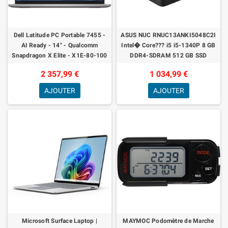
Dell Latitude PC Portable 7455 -
ASUS NUC RNUC13ANKI5048C2I
AI Ready - 14" - Qualcomm
Intel� Core??? i5 i5-1340P 8 GB
Snapdragon X Elite - X1E-80-100
DDR4-SDRAM 512 GB SSD
- 32 Go RAM - 1 to SSD
Windows 11 Pro Mini PC Nero
2 357,99 €
1 034,99 €
(ASUS - mini PC 134
AJOUTER
AJOUTER
Microsoft Surface Laptop |
MAYMOC Podomètre de Marche