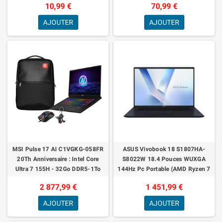
10,99 €
70,99 €
Pelo
AJOUTER
AJOUTER
MSI Pulse 17 AI C1VGKG-058FR
ASUS Vivobook 18 S1807HA-
20Th Anniversaire : Intel Core
S8022W 18.4 Pouces WUXGA
Ultra 7 155H - 32Go DDR5-1To
144Hz Pc Portable (AMD Ryzen 7
SSD - NVIDIA RTX 4070 8GB - 17'
260 Processeur 3.8 GHz, 32GB
2 877,99 €
1 451,99 €
QHD+ 24
DDR5, 1TB SSD, AMD
AJOUTER
AJOUTER