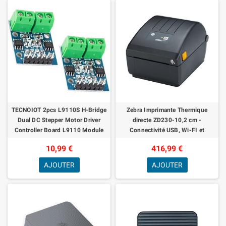
TECNOIOT 2pcs L9110S H-Bridge
Zebra Imprimante Thermique
Dual DC Stepper Motor Driver
directe ZD230-10,2 cm -
Controller Board L9110 Module
Connectivité USB, Wi-FI et
Bluetooth - Convient pour la
10,99 €
416,99 €
logistique, la Fabric
AJOUTER
AJOUTER