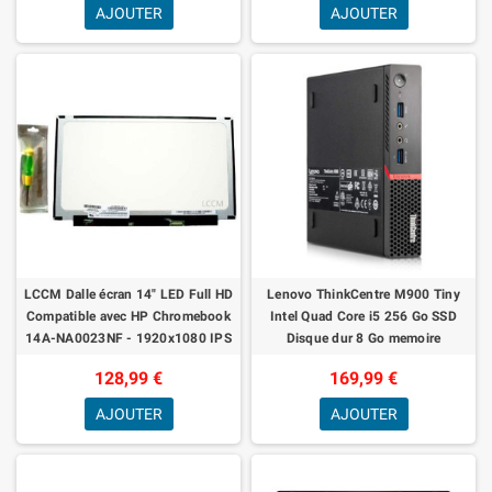
AJOUTER
AJOUTER
LCCM Dalle écran 14" LED Full HD
Lenovo ThinkCentre M900 Tiny
Compatible avec HP Chromebook
Intel Quad Core i5 256 Go SSD
14A-NA0023NF - 1920x1080 IPS
Disque dur 8 Go memoire
60 Hz + Outils de Montage
Windows 11 ProBusiness Desktop
128,99 €
169,99 €
Computer Mini
AJOUTER
AJOUTER