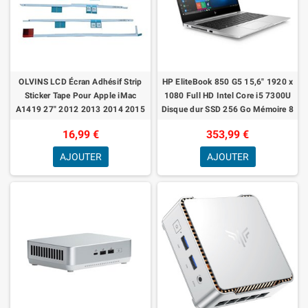
OLVINS LCD Écran Adhésif Strip
HP EliteBook 850 G5 15,6" 1920 x
Sticker Tape Pour Apple iMac
1080 Full HD Intel Core i5 7300U
A1419 27" 2012 2013 2014 2015
Disque dur SSD 256 Go Mémoire 8
Go Windows 11 Home Webcam
16,99 €
353,99 €
Ordi
AJOUTER
AJOUTER