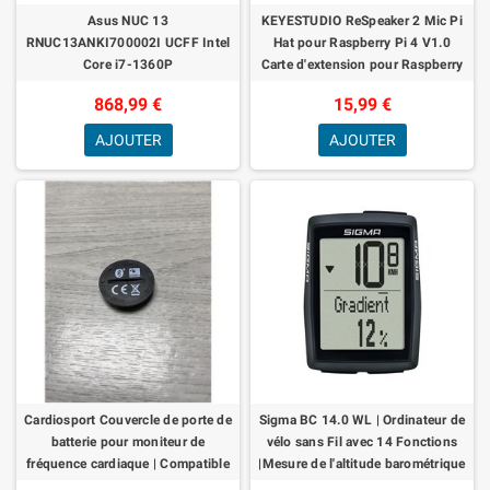
Asus NUC 13
KEYESTUDIO ReSpeaker 2 Mic Pi
RNUC13ANKI700002I UCFF Intel
Hat pour Raspberry Pi 4 V1.0
Core i7-1360P
Carte d'extension pour Raspberry
Pi 4 Module B | zéro | zéro W | 3B |
868,99 €
15,99 €
AJOUTER
AJOUTER
Cardiosport Couvercle de porte de
Sigma BC 14.0 WL | Ordinateur de
batterie pour moniteur de
vélo sans Fil avec 14 Fonctions
fréquence cardiaque | Compatible
|Mesure de l'altitude barométrique
avec Wahoo TICKR, Cardiosport,
|Utilisation Simple avec de