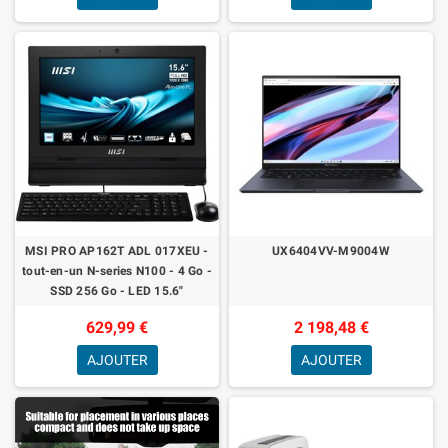
MSI PRO AP162T ADL 017XEU -
UX6404VV-M9004W
tout-en-un N-series N100 - 4 Go -
SSD 256 Go - LED 15.6"
629,99 €
2 198,48 €
AJOUTER
AJOUTER