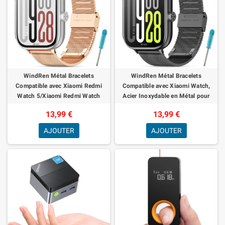
WindRen Métal Bracelets
WindRen Métal Bracelets
Compatible avec Xiaomi Redmi
Compatible avec Xiaomi Watch,
Watch 5/Xiaomi Redmi Watch
Acier Inoxydable en Métal pour
4/Xiaomi Mi Band 8 Pro, Acier
Redmi Watch 4 / Mi Band 8 Pro
13,99 €
13,99 €
Inoxydable en Méta
AJOUTER
AJOUTER