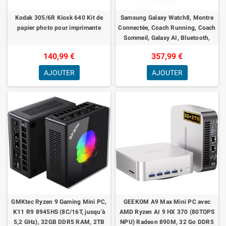
Kodak 305/6R Kiosk 640 Kit de
Samsung Galaxy Watch8, Montre
papier photo pour imprimante
Connectée, Coach Running, Coach
Sommeil, Galaxy AI, Bluetooth,
40mm, Argent, Chargeur Secteur
140,99 €
357,99 €
Rapi
AJOUTER
AJOUTER
GMKtec Ryzen 9 Gaming Mini PC,
GEEKOM A9 Max Mini PC avec
K11 R9 8945HS (8C/16T, jusqu'à
AMD Ryzen AI 9 HX 370 (80TOPS
5,2 GHz), 32GB DDR5 RAM, 2TB
NPU) Radeon 890M, 32 Go DDR5