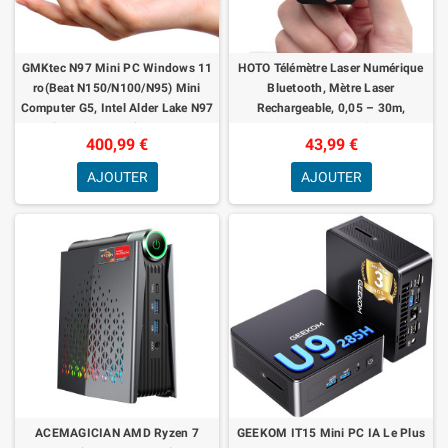
GMKtec N97 Mini PC Windows 11
HOTO Télémètre Laser Numérique
ro(Beat N150/N100/N95) Mini
Bluetooth, Mètre Laser
Computer G5, Intel Alder Lake N97
Rechargeable, 0,05 – 30m,
12th(up to 3.60GHz) 12GB DDR5
Précision ±2 mm, m/ft Unités
400,99 €
43,99 €
256GB
Commutables, Charge
AJOUTER
AJOUTER
ACEMAGICIAN AMD Ryzen 7
GEEKOM IT15 Mini PC IA Le Plus