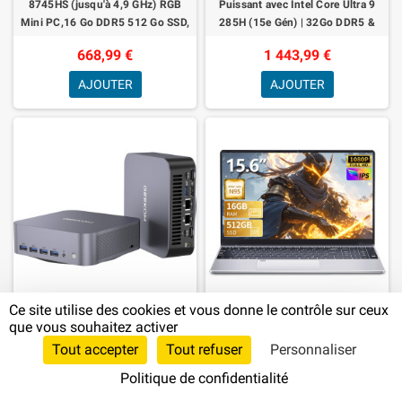
8745HS (jusqu'à 4,9 GHz) RGB
Puissant avec Intel Core Ultra 9
Mini PC,16 Go DDR5 512 Go SSD,
285H (15e Gén) | 32Go DDR5 &
AMD Radeon RX 780M Micro
2To SSD | GPU Intel Arc 140T 99
668,99 €
1 443,99 €
Ordinateur Bureau 【
Top
AJOUTER
AJOUTER
Ce site utilise des cookies et vous donne le contrôle sur ceux
GEEKOM [Seul Prix européen du
15,6" FHD Ordinateur Portable
que vous souhaitez activer
Hardware pour Mini PC Intel GT1
CPU N95 16 Go DDR4 RAM, 512
Tout accepter
Tout refuser
Personnaliser
Mega Mini PC avec Intel Core
Go SSD Déverrouillage Par
Ultra 9-185H, 32Go DDR5, 1To
Empreinte Digitale Clavier
Politique de confidentialité
1 223,99 €
450,99 €
SSD, 6×U
Rétroéclairé Win1