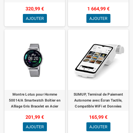
Graphique intégrée, WiFi 6E, sans
processeur AMD Ryzen 7 8845HS,
320,99 €
1 664,99 €
système d'e
32GB LPDDR5X, 1TB M.2 N
AJOUTER
AJOUTER
Montre Lotus pour Homme
SUMUP, Terminal de Paiement
50014/A Smartwatch Boîtier en
Autonome avec Écran Tactile,
Alliage Gris Bracelet en Acier
Compatible WiFi et Données
Inoxydable Gris
Mobiles, Accepte Tous Types de
201,99 €
165,99 €
Paiements san
AJOUTER
AJOUTER