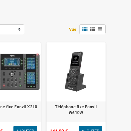
view_comfy
view_list
view_headline
Vue
ne fixe Fanvil X210
Téléphone fixe Fanvil
W610W