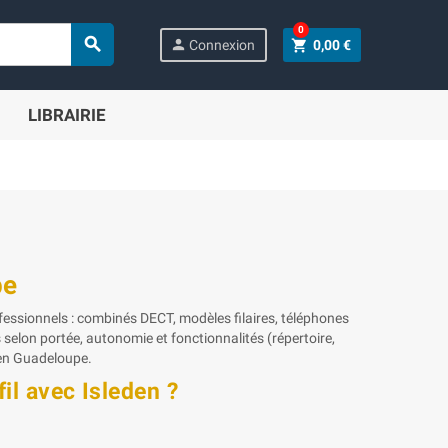
0

person
shopping_cart
Connexion
0,00 €
LIBRAIRIE
pe
fessionnels : combinés DECT, modèles filaires, téléphones
selon portée, autonomie et fonctionnalités (répertoire,
 en Guadeloupe.
il avec Isleden ?