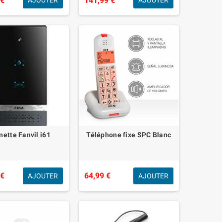
 €
141,99 €
AJOUTER
AJOUTER
ette Fanvil i61
Téléphone fixe SPC Blanc
 €
64,99 €
AJOUTER
AJOUTER