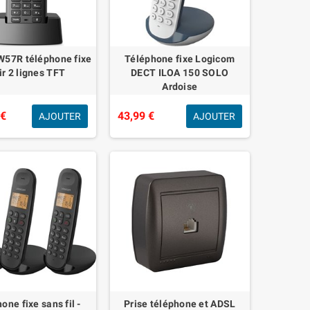
W57R téléphone fixe
Téléphone fixe Logicom
ir 2 lignes TFT
DECT ILOA 150 SOLO
Ardoise
 €
43,99 €
AJOUTER
AJOUTER
one fixe sans fil -
Prise téléphone et ADSL