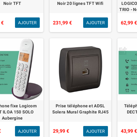
Noir TFT
Noir 20 lignes TFT Wifi
LOGICO
TRIO - N
 €
231,99 €
62,99 
AJOUTER
AJOUTER
hone fixe Logicom
Prise téléphone et ADSL
Télép
T ILOA 150 SOLO
Solera Mural Graphite RJ45
DECT
Aubergine
€
29,99 €
43,99 
AJOUTER
AJOUTER