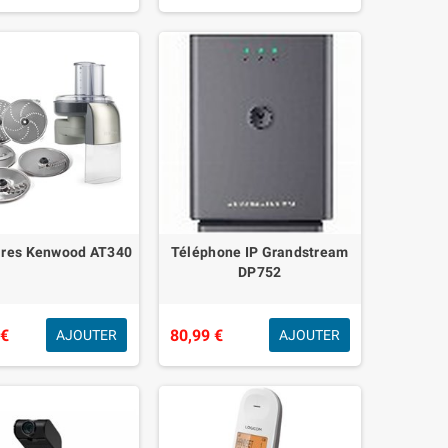
ires Kenwood AT340
Téléphone IP Grandstream
DP752
 €
80,99 €
AJOUTER
AJOUTER