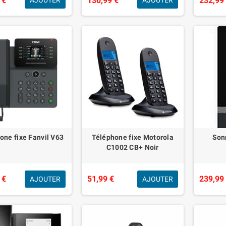
 €
130,99 €
232,99
AJOUTER
AJOUTER
one fixe Fanvil V63
Téléphone fixe Motorola
Sonn
C1002 CB+ Noir
 €
51,99 €
239,99
AJOUTER
AJOUTER