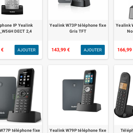
phone IP Yealink
Yealink W73P téléphone fixe
Yealink 
_W56H DECT 2,4
Gris TFT
No
 €
143,99 €
166,99
AJOUTER
AJOUTER
 W77P téléphone fixe
Yealink W79P téléphone fixe
Téléph