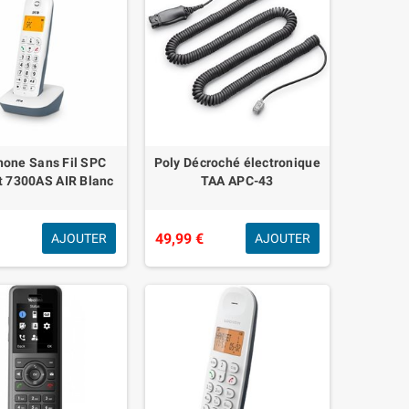
hone Sans Fil SPC
Poly Décroché électronique
t 7300AS AIR Blanc
TAA APC-43
€
49,99 €
AJOUTER
AJOUTER