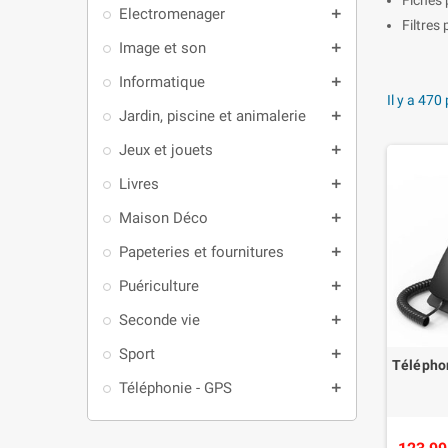
Electromenager
add
Filtres
Image et son
add
Informatique
add
Il y a 470
Jardin, piscine et animalerie
add
Jeux et jouets
add
Livres
add
Maison Déco
add
Papeteries et fournitures
add
Puériculture
add
Seconde vie
add
Sport
add
Télépho
Téléphonie - GPS
add