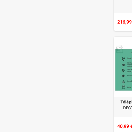
216,99
Télép
DEC
40,99 