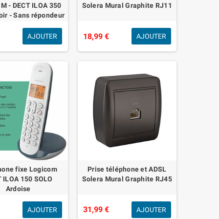
M - DECT ILOA 350
Solera Mural Graphite RJ11
oir - Sans répondeur
€
18,99 €
AJOUTER
AJOUTER
hone fixe Logicom
Prise téléphone et ADSL
 ILOA 150 SOLO
Solera Mural Graphite RJ45
Ardoise
€
31,99 €
AJOUTER
AJOUTER