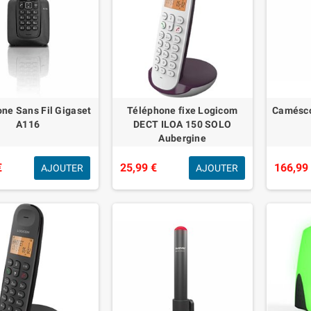
ne Sans Fil Gigaset
Téléphone fixe Logicom
Camésc
A116
DECT ILOA 150 SOLO
Aubergine
€
25,99 €
166,99
AJOUTER
AJOUTER