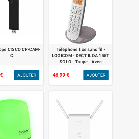
ope CISCO CP-CAM-
Téléphone fixe sans fil -
C
LOGICOM - DECT ILOA 155T
SOLO - Taupe - Avec
répondeur
 €
46,99 €
AJOUTER
AJOUTER