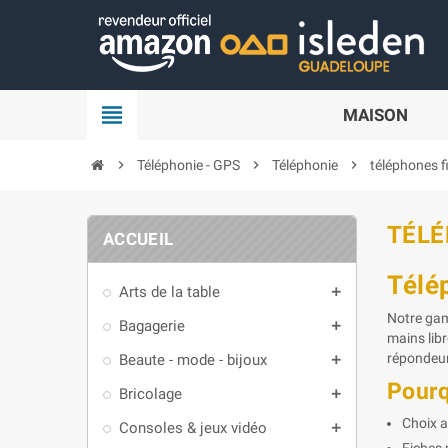
Panneau de gestion des cookies
view_headline
MAISON
chevron_right
Téléphonie - GPS
chevron_right
Téléphonie
chevron_right
téléphones fi
TÉLÉ
ACCUEIL
Télé
Arts de la table
add
Notre gam
Bagagerie
add
mains lib
répondeur
Beaute - mode - bijoux
add
Pourq
Bricolage
add
Choix 
Consoles & jeux vidéo
add
Fiches 