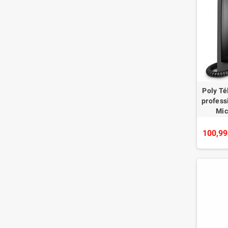
Poly T
profess
Mic
c
100,99