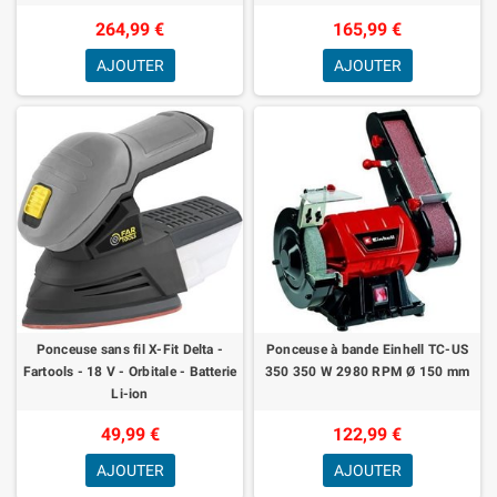
264,99 €
165,99 €
AJOUTER
AJOUTER
Ponceuse sans fil X-Fit Delta -
Ponceuse à bande Einhell TC-US
Fartools - 18 V - Orbitale - Batterie
350 350 W 2980 RPM Ø 150 mm
Li-ion
49,99 €
122,99 €
AJOUTER
AJOUTER