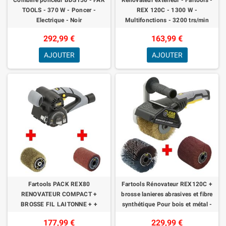
TOOLS - 370 W - Poncer -
REX 120C - 1300 W -
Electrique - Noir
Multifonctions - 3200 trs/min
292,99 €
163,99 €
AJOUTER
AJOUTER
Fartools PACK REX80
Fartools Rénovateur REX120C +
RENOVATEUR COMPACT +
brosse lanieres abrasives et fibre
BROSSE FIL LAITONNE + +
synthétique Pour bois et métal -
BROSSE FIBRE SYNTHETIQUE
Surfaces planes o
177,99 €
229,99 €