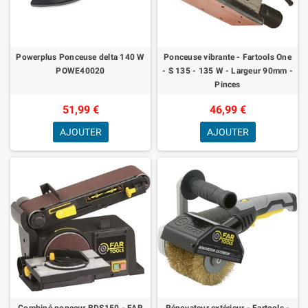
Powerplus Ponceuse delta 140 W
Ponceuse vibrante - Fartools One
POWE40020
- S 135 - 135 W - Largeur 90mm -
Pinces
51,99 €
46,99 €
AJOUTER
AJOUTER
Combiné ponceur BDS150 - FAR
Rénovateur extérieur - Fartools -