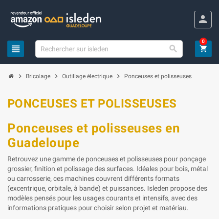
Panneau de gestion des cookies
person
0
view_headline

shopping_cart
chevron_right
chevron_right
chevron_right
Bricolage
Outillage électrique
Ponceuses et polisseuses
PONCEUSES ET POLISSEUSES
Ponceuses et polisseuses en
Guadeloupe
Retrouvez une gamme de ponceuses et polisseuses pour ponçage
grossier, finition et polissage des surfaces. Idéales pour bois, métal
ou carrosserie, ces machines couvrent différents formats
(excentrique, orbitale, à bande) et puissances. Isleden propose des
modèles pensés pour les usages courants et intensifs, avec des
informations pratiques pour choisir selon projet et matériau.