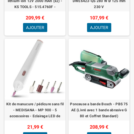
lithium-ion 12V 2000 mAh (x2) -
DWE6423-QS 280 W Ø 125 mm
KS TOOLS - 515.4760F -
230 V
Polisseuse voiture 12V
209,99 €
107,99 €
AJOUTER
AJOUTER
Kit de manucure / pédicure sans fil
Ponceuse a bande Bosch - PBS 75
- MEDISANA - MP 900 - 5
AE (Livré avec 1 bande abrasive G
accessoires - Eclairage LED de
80 et Coffret Standard)
précision - Blanc
21,99 €
208,99 €