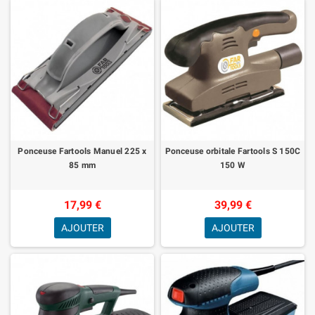
Ponceuse Fartools Manuel 225 x
Ponceuse orbitale Fartools S 150C
85 mm
150 W
17,99 €
39,99 €
AJOUTER
AJOUTER