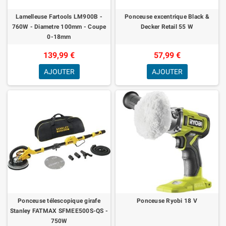
Lamelleuse Fartools LM900B -
Ponceuse excentrique Black &
760W - Diametre 100mm - Coupe
Decker Retail 55 W
0-18mm
139,99 €
57,99 €
AJOUTER
AJOUTER
Ponceuse télescopique girafe
Ponceuse Ryobi 18 V
Stanley FATMAX SFMEE500S-QS -
750W