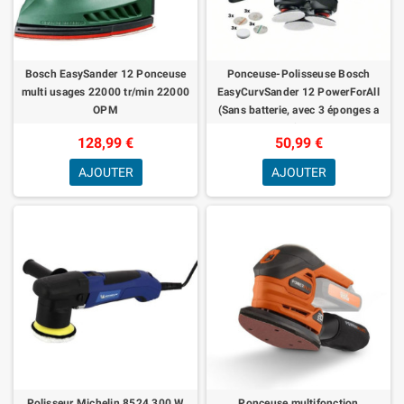
Bosch EasySander 12 Ponceuse
Ponceuse-Polisseuse Bosch
multi usages 22000 tr/min 22000
EasyCurvSander 12 PowerForAll
OPM
(Sans batterie, avec 3 éponges a
polir, 9 abrasifs + aspirateur a
128,99 €
50,99 €
AJOUTER
AJOUTER
Polisseur Michelin 8524 300 W
Ponceuse multifonction