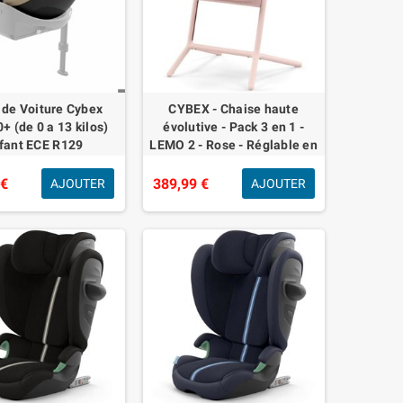
 de Voiture Cybex
CYBEX - Chaise haute
+ (de 0 a 13 kilos)
évolutive - Pack 3 en 1 -
fant ECE R129
LEMO 2 - Rose - Réglable en
hauteur et en profondeur -
Set bébé inclus
 €
389,99 €
AJOUTER
AJOUTER