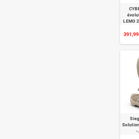
CYBE
évolut
LEMO 2 
hauteu
S
391,99
Sieg
Solution
-