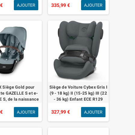
 €
335,99 €
AJOUTER
AJOUTER
 Siège Gold pour
Siège de Voiture Cybex Gris I
te GAZELLE S et e-
(9 - 18 kg) II (15-25 kg) III (22
 S, de la naissance
- 36 kg) Enfant ECE R129
viron 4 ans, Bleu
orageux
 €
327,99 €
AJOUTER
AJOUTER