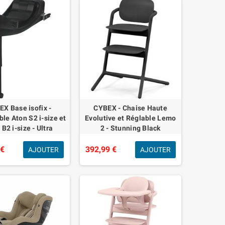
X Base isofix -
CYBEX - Chaise Haute
le Aton S2 i-size et
Evolutive et Réglable Lemo
 B2 i-size - Ultra
2 - Stunning Black
mpacte - Noir
 €
392,99 €
AJOUTER
AJOUTER