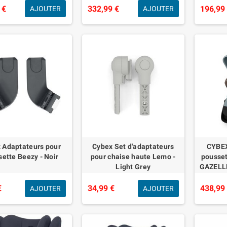
blue
 €
332,99 €
196,99
AJOUTER
AJOUTER
 Adaptateurs pour
Cybex Set d'adaptateurs
CYBEX
ette Beezy - Noir
pour chaise haute Lemo -
pousset
Light Grey
GAZELLE
à en
€
34,99 €
438,99
AJOUTER
AJOUTER