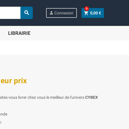
0

person
shopping_cart
Connexion
0,00 €
LIBRAIRIE
eur prix
aites-vous livrer chez vous le meilleur de l'univers
CYBEX
ande
!