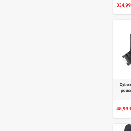
334,99
Cybex
pouss
45,99 