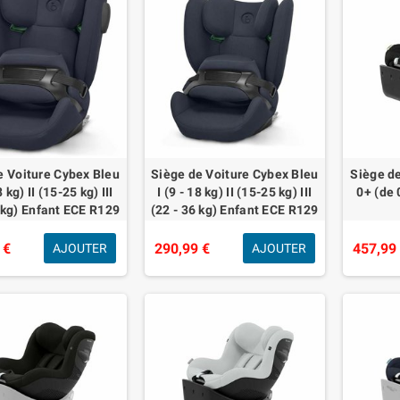
e Voiture Cybex Bleu
Siège de Voiture Cybex Bleu
Siège de
8 kg) II (15-25 kg) III
I (9 - 18 kg) II (15-25 kg) III
0+ (de 
 kg) Enfant ECE R129
(22 - 36 kg) Enfant ECE R129
 €
290,99 €
457,99
AJOUTER
AJOUTER