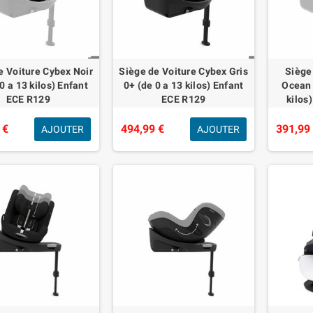
e Voiture Cybex Noir
Siège de Voiture Cybex Gris
Siège
0 a 13 kilos) Enfant
0+ (de 0 a 13 kilos) Enfant
Ocean 
ECE R129
ECE R129
kilos
 €
494,99 €
391,99
AJOUTER
AJOUTER