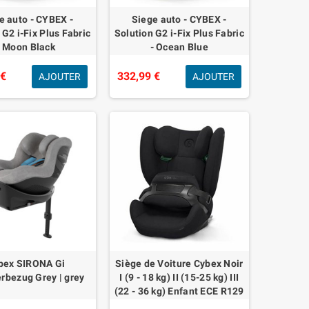
e auto - CYBEX -
Siege auto - CYBEX -
 G2 i-Fix Plus Fabric
Solution G2 i-Fix Plus Fabric
- Moon Black
- Ocean Blue
 €
332,99 €
AJOUTER
AJOUTER
bex SIRONA Gi
Siège de Voiture Cybex Noir
bezug Grey | grey
I (9 - 18 kg) II (15-25 kg) III
(22 - 36 kg) Enfant ECE R129