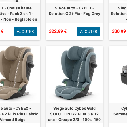
X - Chaise haute
Siege auto - CYBEX -
Sieg
ive - Pack 3 en 1 -
Solution G2 i-Fix - Fog Grey
Solution
- Noir - Réglable en
r et en profondeur -
et bébé inclus
 €
322,99 €
330,99
AJOUTER
AJOUTER
e auto - CYBEX -
Siege auto Cybex Gold
Cy
 G2 i-Fix Plus Fabric
SOLUTION G2 I-FIX 3 a 12
Sommer
 Almond Beige
ans - Groupe 2/3 - 100 a 150
cm PLUS Stormy Blue | light