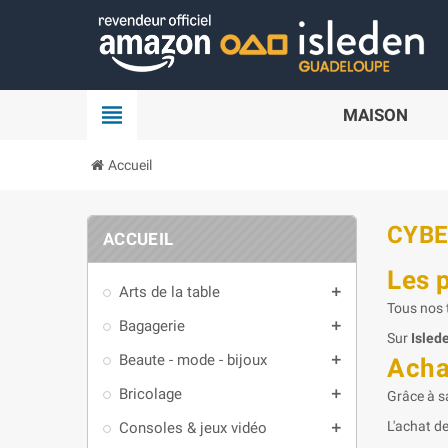
Panneau de gestion des cookies
view_headline
MAISON
Accueil
CYB
ACCUEIL
Les 
Arts de la table
add
Tous nos t
Bagagerie
add
Sur
Isled
Beaute - mode - bijoux
add
Acha
Bricolage
add
Grâce à s
L'achat de
Consoles & jeux vidéo
add