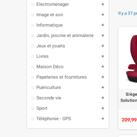
Electromenager
add
Il y a 37 
Image et son
add
Informatique
add
Jardin, piscine et animalerie
add
Jeux et jouets
add
Livres
add
Maison Déco
add
Papeteries et fournitures
add
Puériculture
add
Siège
Seconde vie
add
Solution
Sport
add
Téléphonie - GPS
add
209,99