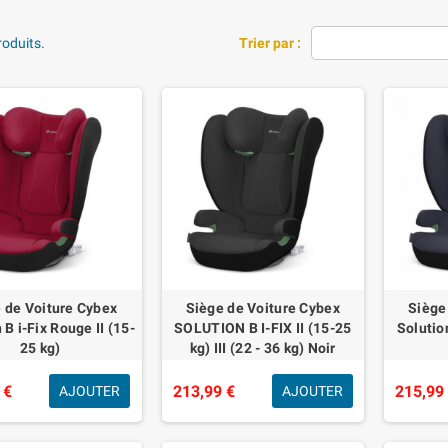
produits.
Trier par :
 de Voiture Cybex
Siège de Voiture Cybex
Siège
 B i-Fix Rouge II (15-
SOLUTION B I-FIX II (15-25
Solution
25 kg)
kg) III (22 - 36 kg) Noir
 €
213,99 €
215,99
AJOUTER
AJOUTER