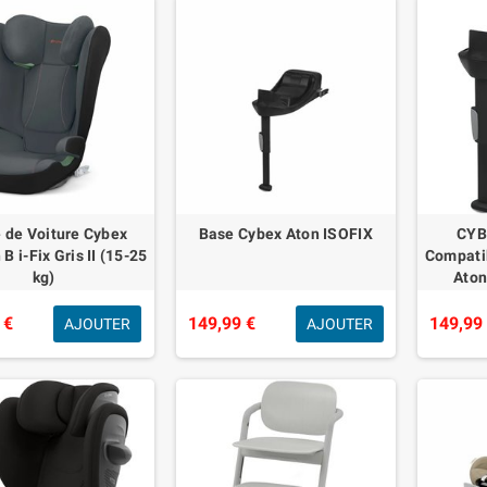
 de Voiture Cybex
Base Cybex Aton ISOFIX
CYBE
 B i-Fix Gris II (15-25
Compatib
kg)
Aton
co
 €
149,99 €
149,99
AJOUTER
AJOUTER