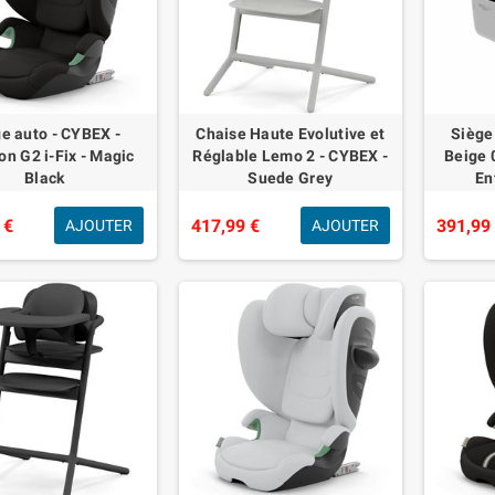
e auto - CYBEX -
Chaise Haute Evolutive et
Siège
on G2 i-Fix - Magic
Réglable Lemo 2 - CYBEX -
Beige 0
Black
Suede Grey
En
 €
417,99 €
391,99
AJOUTER
AJOUTER