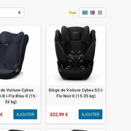
view_comfy
view_list
view_headline
Vue
 de Voiture Cybex
Siège de Voiture Cybex S2 I-
 B i-Fix Bleu II (15-
Fix Noir II (15-25 kg)
25 kg)
 €
322,99 €
AJOUTER
AJOUTER