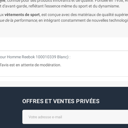
yle
, connue pour ses produits innovants et de qualité. Fondée en 1958, Ree
t d'avant-garde, reflétant l'essence même du sport et du dynamisme.
ux
vêtements de sport
, est conçue avec des matériaux de qualité supérieu
nue de la performance
, en intégrant constamment de nouvelles technologi
 pour Homme Reebok 100010339 Blanc
) :
u l'avis est en attente de modération.
OFFRES ET VENTES PRIVÉES