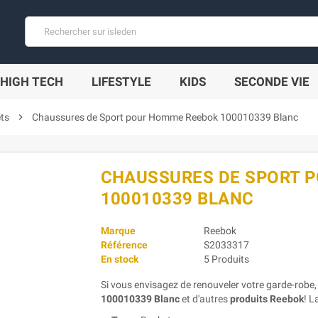
HIGH TECH
LIFESTYLE
KIDS
SECONDE VIE
ts
chevron_right
Chaussures de Sport pour Homme Reebok 100010339 Blanc
CHAUSSURES DE SPORT 
100010339 BLANC
Marque
Reebok
Référence
S2033317
En stock
5 Produits
Si vous envisagez de renouveler votre garde-robe
100010339 Blanc
et d'autres
produits Reebok
! L