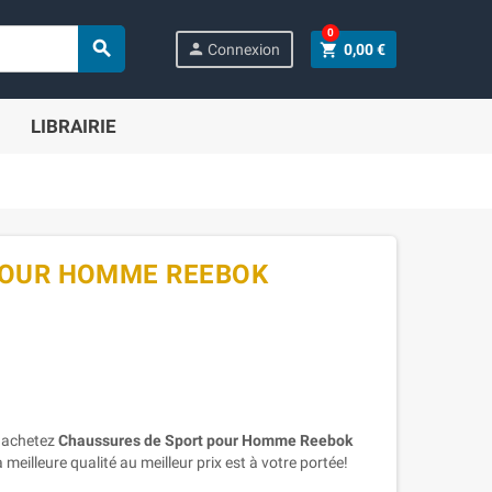
0

person
shopping_cart
Connexion
0,00 €
LIBRAIRIE
POUR HOMME REEBOK
, achetez
Chaussures de Sport pour Homme Reebok
a meilleure qualité au meilleur prix est à votre portée!