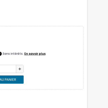
add
AU PANIER