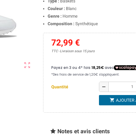
Type :
Baskets
Couleur :
Blanc
Genre :
Homme
Composition :
Synthétique
72,99 €
TTC
Livraison sous 15 jours
zoom_out_map
remove
Quantité
shopping_cart
AJOUTER 
Notes et avis clients