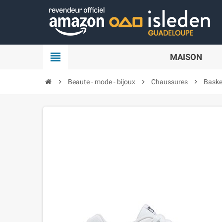
Panneau de gestion des cookies
view_headline
MAISON
chevron_right
Beaute - mode - bijoux
chevron_right
Chaussures
chevron_right
Baske