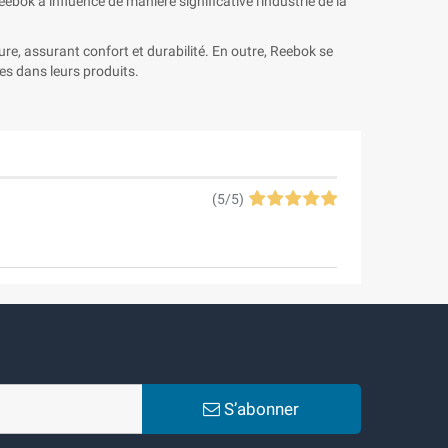
bok a influencé de manière significative l'industrie de la
re, assurant confort et durabilité. En outre, Reebok se
es dans leurs produits.
(
5
/
5
)
S’abonner