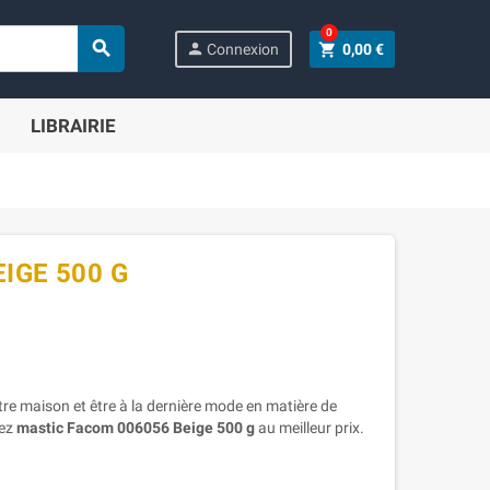
0

person
shopping_cart
Connexion
0,00 €
LIBRAIRIE
IGE 500 G
tre maison et être à la dernière mode en matière de
tez
mastic Facom 006056 Beige 500 g
au meilleur prix.