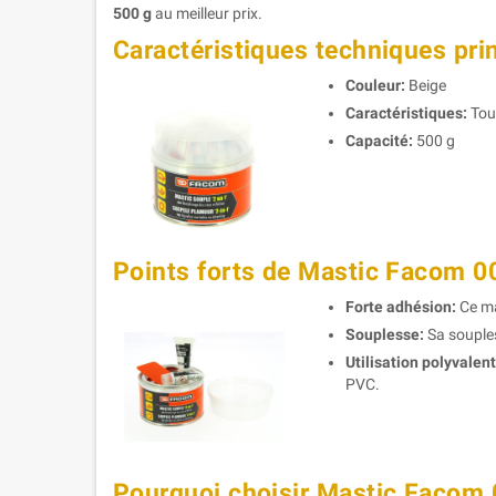
500 g
au meilleur prix.
Caractéristiques techniques pri
Couleur:
Beige
Caractéristiques:
Tou
Capacité:
500 g
Points forts de Mastic Facom 0
Forte adhésion:
Ce ma
Souplesse:
Sa souples
Utilisation polyvalent
PVC.
Pourquoi choisir Mastic Facom 