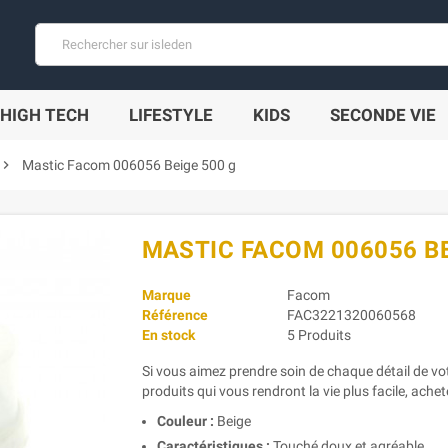
HIGH TECH
LIFESTYLE
KIDS
SECONDE VIE
hevron_right
Mastic Facom 006056 Beige 500 g
MASTIC FACOM 006056 BE
Marque
Facom
Référence
FAC3221320060568
En stock
5 Produits
Si vous aimez prendre soin de chaque détail de vo
produits qui vous rendront la vie plus facile, ache
Couleur :
Beige
Caractéristiques :
Touché doux et agréable