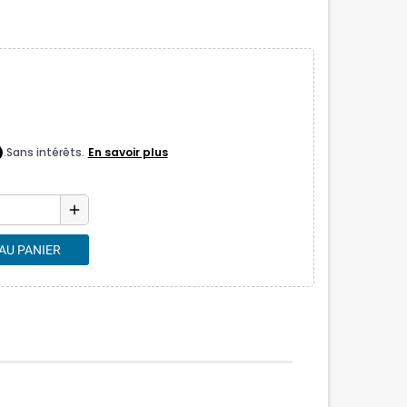
add
AU PANIER