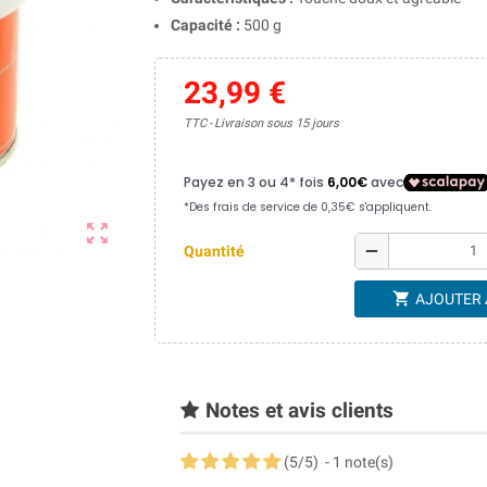
Capacité :
500 g
23,99 €
TTC
Livraison sous 15 jours
zoom_out_map
remove
Quantité
shopping_cart
AJOUTER 
Notes et avis clients
(
5
/
5
)
-
1
note(s)