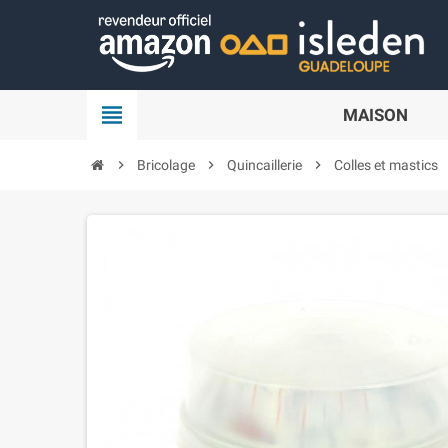
Panneau de gestion des cookies
view_headline
MAISON
chevron_right
Bricolage
chevron_right
Quincaillerie
chevron_right
Colles et mastics
c