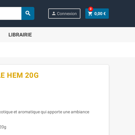
0

person
shopping_cart
Connexion
0,00 €
LIBRAIRIE
LE HEM 20G
xotique et aromatique qui apporte une ambiance
 20g