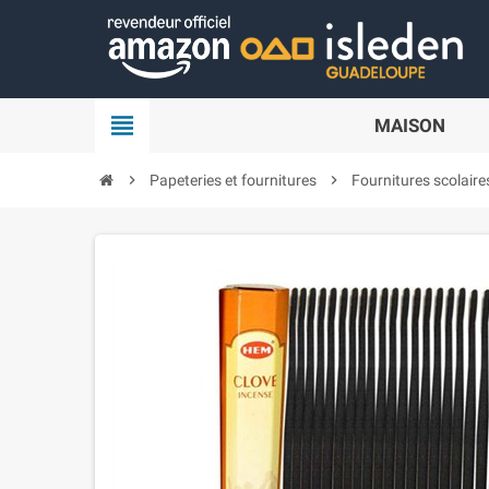
Panneau de gestion des cookies
view_headline
MAISON
chevron_right
Papeteries et fournitures
chevron_right
Fournitures scolaire