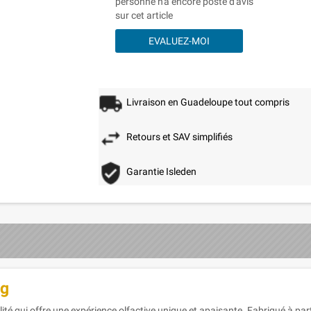
personne n'a encore posté d'avis
sur cet article
EVALUEZ-MOI
Livraison en Guadeloupe tout compris
Retours et SAV simplifiés
Garantie Isleden
0g
té qui offre une expérience olfactive unique et apaisante. Fabriqué à parti