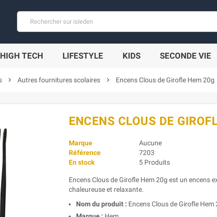
HIGH TECH
LIFESTYLE
KIDS
SECONDE VIE
s
chevron_right
Autres fournitures scolaires
chevron_right
Encens Clous de Girofle Hem 20g
ENCENS CLOUS DE GIROF
Marque
Aucune
Référence
7203
En stock
5 Produits
Encens Clous de Girofle Hem 20g est un encens e
chaleureuse et relaxante.
Nom du produit :
Encens Clous de Girofle Hem
Marque :
Hem