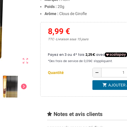
Poids :
20g
Arôme :
Clous de Girofle
8,99 €
TTC
Livraison sous 15 jours
zoom_out_map
remove
Quantité
shopping_cart
AJOUTER 
chevron_right
Notes et avis clients