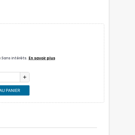
add
AU PANIER