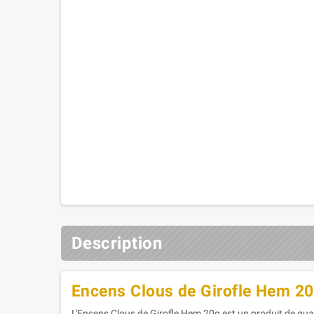
Description
Encens Clous de Girofle Hem 2
L'Encens Clous de Girofle Hem 20g est un produit de quali