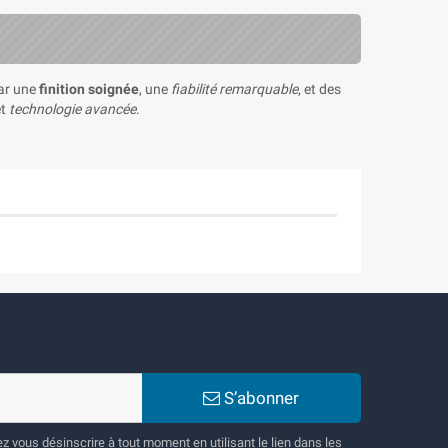
par une
finition soignée
, une
fiabilité remarquable
, et des
t
technologie avancée
.
S’abonner
 vous désinscrire à tout moment en utilisant le lien dans les