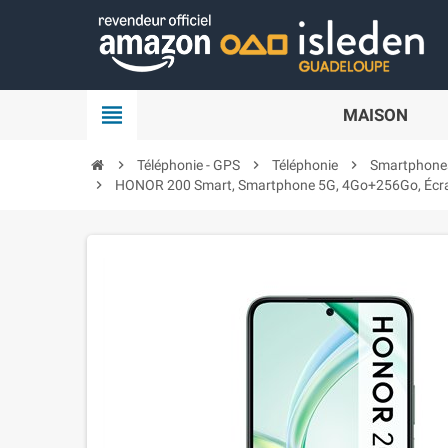
Panneau de gestion des cookies
view_headline
MAISON
chevron_right
Téléphonie - GPS
chevron_right
Téléphonie
chevron_right
Smartphone
chevron_right
HONOR 200 Smart, Smartphone 5G, 4Go+256Go, Écran 6