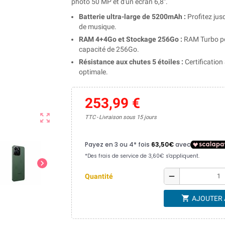
photo 50 MP et d'un écran 6,8".
Batterie ultra-large de 5200mAh :
Profitez jus
de musique.
RAM 4+4Go et Stockage 256Go :
RAM Turbo po
capacité de 256Go.
Résistance aux chutes 5 étoiles :
Certificatio
optimale.
253,99 €
zoom_out_map
TTC
Livraison sous 15 jours
chevron_right
remove
Quantité
shopping_cart
AJOUTER 