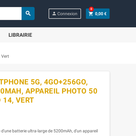
0

person
shopping_cart
Connexion
0,00 €
LIBRAIRIE
 Vert
TPHONE 5G, 4GO+256GO,
200MAH, APPAREIL PHOTO 50
 14, VERT
une batterie ultra-large de 5200mAh, d'un appareil