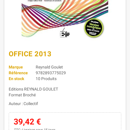
OFFICE 2013
Marque
Reynald Goulet
Référence
9782893775029
En stock
10 Produits
Editions REYNALD GOULET
Format Broché
Auteur : Collectif
39,42 €
TTC
Livraison sous 15 jours