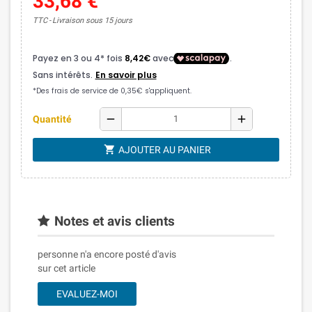
33,68 €
TTC
Livraison sous 15 jours
remove
add
Quantité
shopping_cart
AJOUTER AU PANIER
Notes et avis clients
personne n'a encore posté d'avis
sur cet article
EVALUEZ-MOI