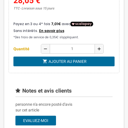
28,05 €
TTC
Livraison sous 15 jours
remove
add
Quantité
shopping_cart
AJOUTER AU PANIER
Notes et avis clients
personne n'a encore posté d'avis
sur cet article
EVALUEZ-MOI