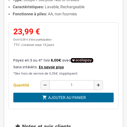
Caractéristiques:
Lavable, Rechargeable
Fonctionne à piles:
AA, non fournies
23,99 €
Dont 0,08 € d'éco-participation
TTC
Livraison sous 15 jours
remove
add
Quantité
shopping_cart
AJOUTER AU PANIER
Notes et avis clients